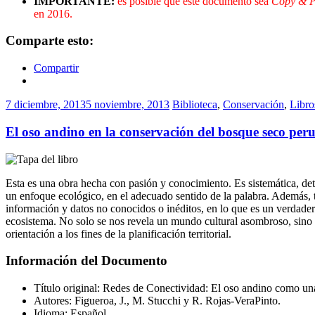
IMPORTANTE:
es posible que este documento sea
Copy & P
en 2016.
Comparte esto:
Compartir
7 diciembre, 2013
5 noviembre, 2013
Biblioteca
,
Conservación
,
Libro
El oso andino en la conservación del bosque seco per
Esta es una obra hecha con pasión y conocimiento. Es sistemática, detall
un enfoque ecológico, en el adecuado sentido de la palabra. Además, t
información y datos no conocidos o inéditos, en lo que es un verdader
ecosistema. No solo se nos revela un mundo cultural asombroso, sino q
orientación a los fines de la planificación territorial.
Información del Documento
Título original: Redes de Conectividad: El oso andino como u
Autores: Figueroa, J., M. Stucchi y R. Rojas-VeraPinto.
Idioma: Español.