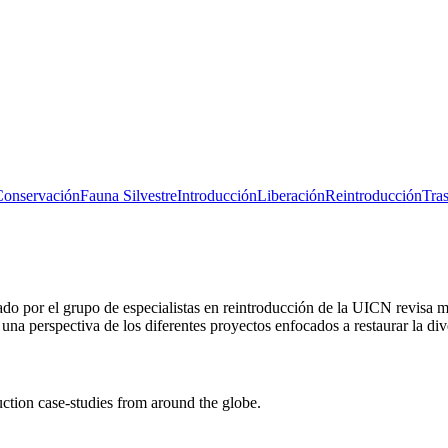
Conservación
Fauna Silvestre
Introducción
Liberación
Reintroducción
Tra
ado por el grupo de especialistas en reintroducción de la UICN revisa m
 una perspectiva de los diferentes proyectos enfocados a restaurar la div
uction case-studies from around the globe.