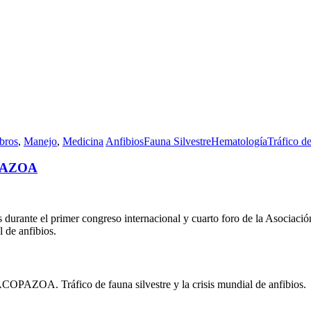
bros
,
Manejo
,
Medicina
Anfibios
Fauna Silvestre
Hematología
Tráfico d
OPAZOA
as durante el primer congreso internacional y cuarto foro de la Asoc
l de anfibios.
COPAZOA. Tráfico de fauna silvestre y la crisis mundial de anfibios.