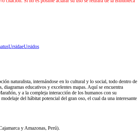
 citación. Si no es posible aclarar su uso se retirará de la Biblioteca
natus
Ursidae
Ursidos
ción naturalista, internándose en lo cultural y lo social, todo dentro de
ías, diagramas educativos y excelentes mapas. Aquí se encuentra
 Marañón, y a la compleja interacción de los humanos con su
odelaje del hábitat potencial del gran oso, el cual da una interesante
 (Cajamarca y Amazonas, Perú).