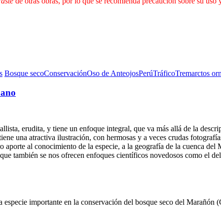
aste
de otras obras, por lo que se recomienda precaución sobre su uso y/o
s
Bosque seco
Conservación
Oso de Anteojos
Perú
Tráfico
Tremarctos or
uano
ista, erudita, y tiene un enfoque integral, que va más allá de la descrip
iene una atractiva ilustración, con hermosas y a veces crudas fotograf
o aporte al conocimiento de la especie, a la geografía de la cuenca del
ue también se nos ofrecen enfoques científicos novedosos como el del m
na especie importante en la conservación del bosque seco del Marañón