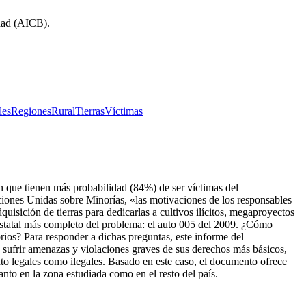
idad (AICB).
les
Regiones
Rural
Tierras
Víctimas
an que tienen más probabilidad (84%) de ser víctimas del
ciones Unidas sobre Minorías, «las motivaciones de los responsables
quisición de tierras para dedicarlas a cultivos ilícitos, megaproyectos
 estatal más completo del problema: el auto 005 del 2009. ¿Cómo
rios? Para responder a dichas preguntas, este informe del
sufrir amenazas y violaciones graves de sus derechos más básicos,
nto legales como ilegales. Basado en este caso, el documento ofrece
nto en la zona estudiada como en el resto del país.