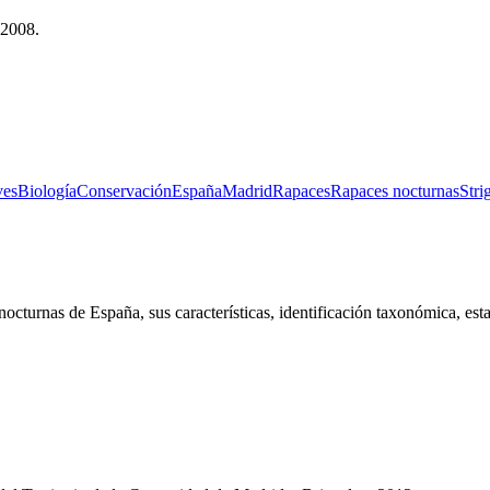
 2008.
es
Biología
Conservación
España
Madrid
Rapaces
Rapaces nocturnas
Stri
s nocturnas de España, sus características, identificación taxonómica, 