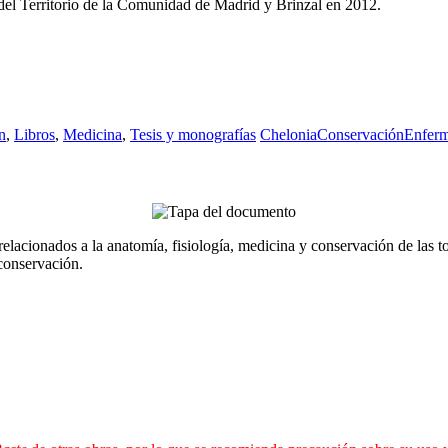
el Territorio de la Comunidad de Madrid y Brinzal en 2012.
n
,
Libros
,
Medicina
,
Tesis y monografías
Chelonia
Conservación
Enfer
lacionados a la anatomía, fisiología, medicina y conservación de las t
 conservación.