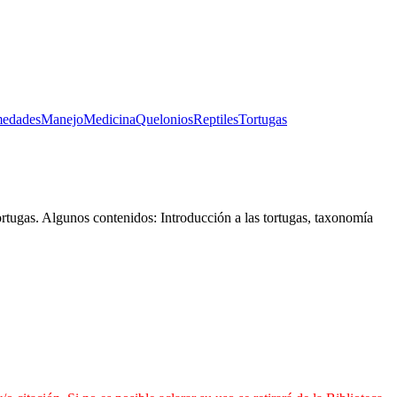
medades
Manejo
Medicina
Quelonios
Reptiles
Tortugas
ortugas. Algunos contenidos: Introducción a las tortugas, taxonomía