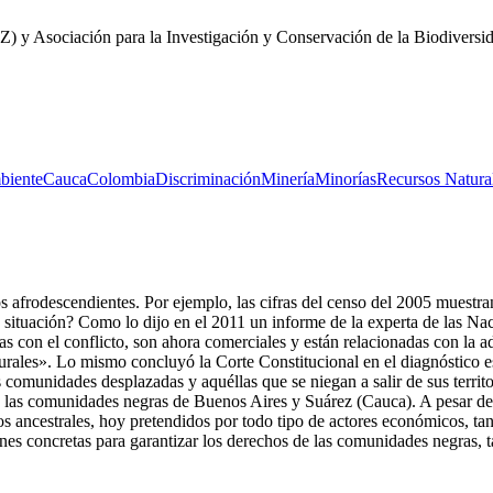
) y Asociación para la Investigación y Conservación de la Biodivers
biente
Cauca
Colombia
Discriminación
Minería
Minorías
Recursos Natura
s afrodescendientes. Por ejemplo, las cifras del censo del 2005 muestr
 situación? Como lo dijo en el 2011 un informe de la experta de las Na
as con el conflicto, son ahora comerciales y están relacionadas con la ad
aturales». Lo mismo concluyó la Corte Constitucional en el diagnóstico
omunidades desplazadas y aquéllas que se niegan a salir de sus territo
e las comunidades negras de Buenos Aires y Suárez (Cauca). A pesar de 
s ancestrales, hoy pretendidos por todo tipo de actores económicos, ta
es concretas para garantizar los derechos de las comunidades negras, ta