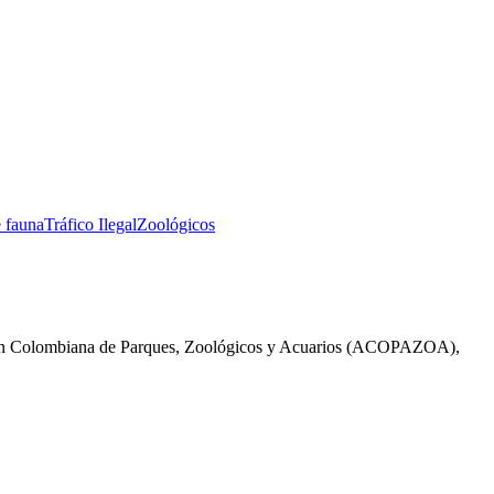
e fauna
Tráfico Ilegal
Zoológicos
iación Colombiana de Parques, Zoológicos y Acuarios (ACOPAZOA),