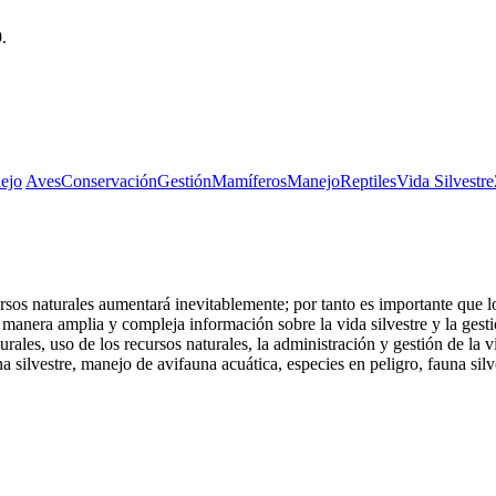
.
ejo
Aves
Conservación
Gestión
Mamíferos
Manejo
Reptiles
Vida Silvestre
rsos naturales aumentará inevitablemente; por tanto es importante que 
e manera amplia y compleja información sobre la vida silvestre y la gesti
les, uso de los recursos naturales, la administración y gestión de la vi
 silvestre, manejo de avifauna acuática, especies en peligro, fauna silv