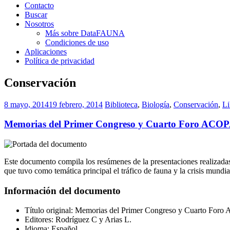
Contacto
Buscar
Nosotros
Más sobre DataFAUNA
Condiciones de uso
Aplicaciones
Política de privacidad
Conservación
8 mayo, 2014
19 febrero, 2014
Biblioteca
,
Biología
,
Conservación
,
Li
Memorias del Primer Congreso y Cuarto Foro AC
Este documento compila los resúmenes de la presentaciones realizad
que tuvo como temática principal el tráfico de fauna y la crisis mundia
Información del documento
Título original: Memorias del Primer Congreso y Cuarto Foro A
Editores: Rodríguez C y Arias L.
Idioma: Español.