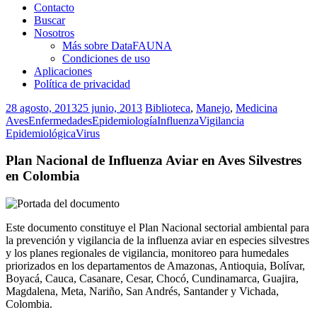
Contacto
Buscar
Nosotros
Más sobre DataFAUNA
Condiciones de uso
Aplicaciones
Política de privacidad
28 agosto, 2013
25 junio, 2013
Biblioteca
,
Manejo
,
Medicina
Aves
Enfermedades
Epidemiología
Influenza
Vigilancia
Epidemiológica
Virus
Plan Nacional de Influenza Aviar en Aves Silvestres
en Colombia
Este documento constituye el Plan Nacional sectorial ambiental para
la prevención y vigilancia de la influenza aviar en especies silvestres
y los planes regionales de vigilancia, monitoreo para humedales
priorizados en los departamentos de Amazonas, Antioquia, Bolívar,
Boyacá, Cauca, Casanare, Cesar, Chocó, Cundinamarca, Guajira,
Magdalena, Meta, Nariño, San Andrés, Santander y Vichada,
Colombia.