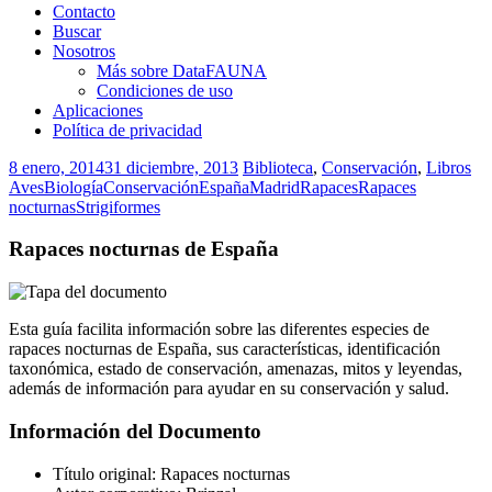
Contacto
Buscar
Nosotros
Más sobre DataFAUNA
Condiciones de uso
Aplicaciones
Política de privacidad
8 enero, 2014
31 diciembre, 2013
Biblioteca
,
Conservación
,
Libros
Aves
Biología
Conservación
España
Madrid
Rapaces
Rapaces
nocturnas
Strigiformes
Rapaces nocturnas de España
Esta guía facilita información sobre las diferentes especies de
rapaces nocturnas de España, sus características, identificación
taxonómica, estado de conservación, amenazas, mitos y leyendas,
además de información para ayudar en su conservación y salud.
Información del Documento
Título original: Rapaces nocturnas