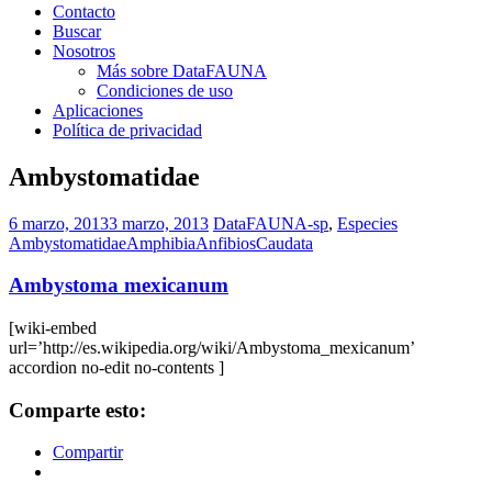
Contacto
Buscar
Nosotros
Más sobre DataFAUNA
Condiciones de uso
Aplicaciones
Política de privacidad
Ambystomatidae
6 marzo, 2013
3 marzo, 2013
DataFAUNA-sp
,
Especies
Ambystomatidae
Amphibia
Anfibios
Caudata
Ambystoma mexicanum
[wiki-embed
url=’http://es.wikipedia.org/wiki/Ambystoma_mexicanum’
accordion no-edit no-contents ]
Comparte esto:
Compartir