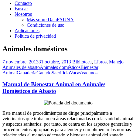
Contacto
Buscar
Nosotros
Más sobre DataFAUNA
Condiciones de uso
Aplicaciones
Política de privacidad
Animales domésticos
7 noviembre, 2013
31 octubre, 2013
Biblioteca
,
Libros
,
Manejo
Animales de abasto
Animales domésticos
Bienestar
Animal
Ganadería
Ganado
Sacrificio
Vacas
Vacunos
Manual de Bienestar Animal en Animales
Domésticos de Abasto
Este manual de procedimientos se dirige principalmente a
veterinarios que trabajan en áreas relacionadas con la sanidad animal
y aspectos sanitarios; por tanto, se centra en los aspectos generales y
procedimientos apropiados para atender y cumplimentar las normas
relacionadas al manejo adecuado y bienestar animal del ganado.