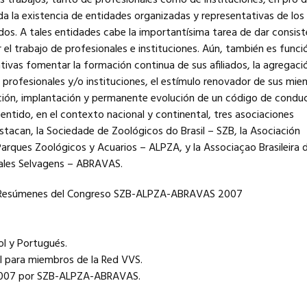
s trabajos, tanto de profesionales como de instituciones, en pro d
 la existencia de entidades organizadas y representativas de los 
os. A tales entidades cabe la importantísima tarea de dar consist
 el trabajo de profesionales e instituciones. Aún, también es funci
tivas fomentar la formación continua de sus afiliados, la agregaci
 profesionales y/o instituciones, el estímulo renovador de sus mie
ación, implantación y permanente evolución de un código de condu
sentido, en el contexto nacional y continental, tres asociaciones
stacan, la Sociedade de Zoológicos do Brasil – SZB, la Asociación
arques Zoológicos y Acuarios – ALPZA, y la Associaçao Brasileira 
ales Selvagens – ABRAVAS.
l: Resúmenes del Congreso SZB-ALPZA-ABRAVAS 2007
ol y Portugués.
al para miembros de la Red VVS.
2007 por SZB-ALPZA-ABRAVAS.