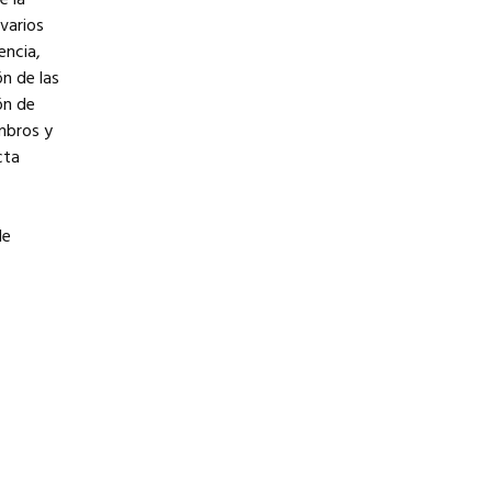
e la
varios
encia,
ón de las
ón de
mbros y
cta
de