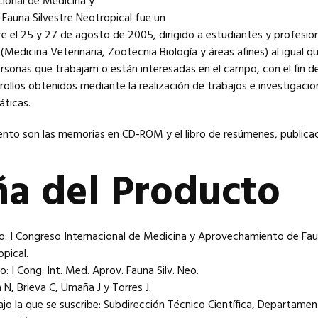
cional de Medicina y
auna Silvestre Neotropical fue un
e el 25 y 27 de agosto de 2005, dirigido a estudiantes y profesio
(Medicina Veterinaria, Zootecnia Biología y áreas afines) al igual q
sonas que trabajam o están interesadas en el campo, con el fin de
rollos obtenidos mediante la realización de trabajos e investigacio
áticas.
nto son las memorias en CD-ROM y el libro de resúmenes, publica
a del Producto
o: I Congreso Internacional de Medicina y Aprovechamiento de Fa
opical.
o: I Cong. Int. Med. Aprov. Fauna Silv. Neo.
 N, Brieva C, Umaña J y Torres J.
jo la que se suscribe: Subdirección Técnico Científica, Departame