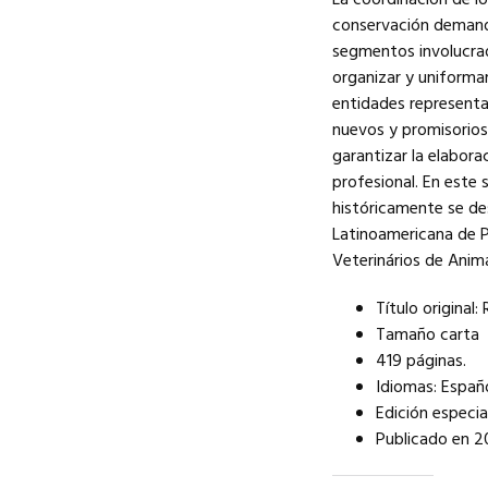
La coordinación de lo
conservación demanda
segmentos involucrad
organizar y uniformar
entidades representa
nuevos y promisorios
garantizar la elabor
profesional. En este 
históricamente se de
Latinoamericana de P
Veterinários de Anim
Título origina
Tamaño carta
419 páginas.
Idiomas: Españ
Edición especi
Publicado en 