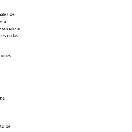
nales de
ue a
 socializar
nes en las
ciones
una
nto de