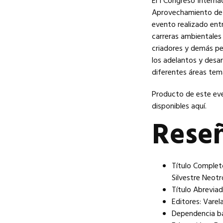
El I Congreso Interna
Aprovechamiento de F
evento realizado entr
carreras ambientales 
criadores y demás per
los adelantos y desar
diferentes áreas tem
Producto de este eve
disponibles aquí.
Reseñ
Título Complet
Silvestre Neotr
Título Abreviad
Editores: Varela
Dependencia ba