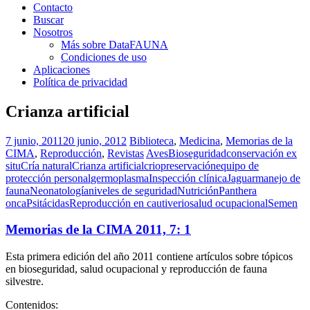
Contacto
Buscar
Nosotros
Más sobre DataFAUNA
Condiciones de uso
Aplicaciones
Política de privacidad
Crianza artificial
7 junio, 2011
20 junio, 2012
Biblioteca
,
Medicina
,
Memorias de la
CIMA
,
Reproducción
,
Revistas
Aves
Bioseguridad
conservación ex
situ
Cría natural
Crianza artificial
criopreservación
equipo de
protección personal
germoplasma
Inspección clínica
Jaguar
manejo de
fauna
Neonatología
niveles de seguridad
Nutrición
Panthera
onca
Psitácidas
Reproducción en cautiverio
salud ocupacional
Semen
Memorias de la CIMA 2011, 7: 1
Esta primera edición del año 2011 contiene artículos sobre tópicos
en bioseguridad, salud ocupacional y reproducción de fauna
silvestre.
Contenidos: