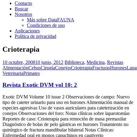
Contacto
Buscar
Nosotros
Más sobre DataFAUNA
Condiciones de uso
Aplicaciones
Política de privacidad
Crioterapia
10 octubre, 2008
10 junio, 2012
Biblioteca
,
Medicina
,
Revistas
Alimentación
Cebus
Cirugía
Conejos
Crioterapia
Fracturas
Hurones
Lapa
Veterinaria
Primates
Revista Exotic DVM vol 10: 2
Exotic DVM Volume 10 issue 2 Observaciones de campo: Nuevo
tipo de cateter urinario para uso en hurones Alimentación manual de
especies agresivas Uso de vasos auriculares para cateterización en
conejos Observaciones del foro: Notas clínicas sobre laparotomías
Reportes de caso: Crioterapia para remoción de masa premaxilar
Diagnóstico de bolas de pelo gástricas en hurones Tratamiento no
quirúrgico de fractura mandibular bilateral Notas Clínicas:
Enfermedad oral en monos capuchinos en cautiverio