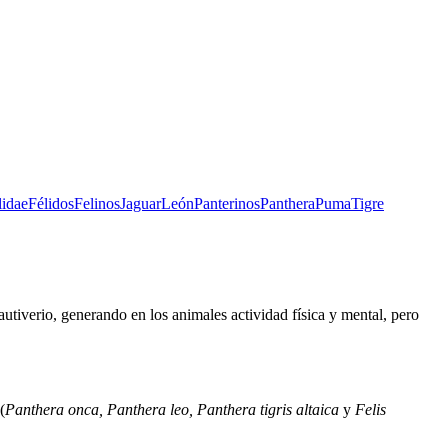
lidae
Félidos
Felinos
Jaguar
León
Panterinos
Panthera
Puma
Tigre
utiverio, generando en los animales actividad física y mental, pero
(
Panthera onca, Panthera leo, Panthera tigris altaica
y
Felis