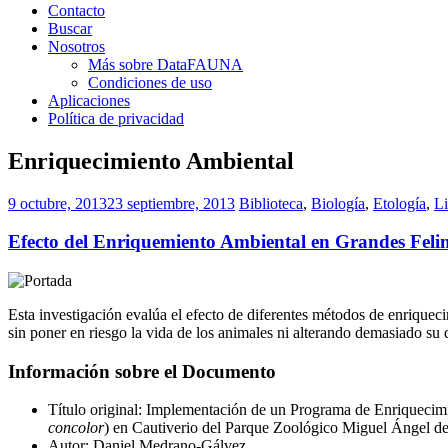
Contacto
Buscar
Nosotros
Más sobre DataFAUNA
Condiciones de uso
Aplicaciones
Política de privacidad
Enriquecimiento Ambiental
9 octubre, 2013
23 septiembre, 2013
Biblioteca
,
Biología
,
Etología
,
Li
Efecto del Enriquemiento Ambiental en Grandes Feli
Esta investigación evalúa el efecto de diferentes métodos de enriqueci
sin poner en riesgo la vida de los animales ni alterando demasiado su d
Información sobre el Documento
Título original: Implementación de un Programa de Enriquecim
concolor
) en Cautiverio del Parque Zoológico Miguel Ángel d
Autor: Daniel Medrano-Gálvez.