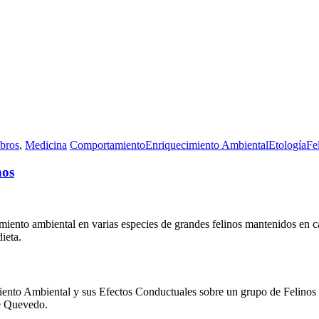
bros
,
Medicina
Comportamiento
Enriquecimiento Ambiental
Etología
Fe
nos
miento ambiental en varias especies de grandes felinos mantenidos en ca
ieta.
iento Ambiental y sus Efectos Conductuales sobre un grupo de Felinos 
e Quevedo.