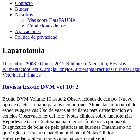
Contacto
Buscar
Nosotros
Más sobre DataFAUNA
Condiciones de uso
Aplicaciones
Política de privacidad
Laparotomia
10 octubre, 2008
10 junio, 2012
Biblioteca
,
Medicina
,
Revistas
Alimentación
Cebus
Cirugía
Conejos
Crioterapia
Fracturas
Hurones
Lapa
Veterinaria
Primates
Revista Exotic DVM vol 10: 2
Exotic DVM Volume 10 issue 2 Observaciones de campo: Nuevo
tipo de cateter urinario para uso en hurones Alimentación manual de
especies agresivas Uso de vasos auriculares para cateterización en
conejos Observaciones del foro: Notas clínicas sobre laparotomías
Reportes de caso: Crioterapia para remoción de masa premaxilar
Diagnóstico de bolas de pelo gástricas en hurones Tratamiento no
quirúrgico de fractura mandibular bilateral Notas Clínicas:
Enfermedad oral en monos capuchinos en cautiverio