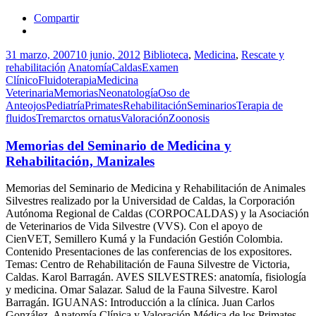
Compartir
31 marzo, 2007
10 junio, 2012
Biblioteca
,
Medicina
,
Rescate y
rehabilitación
Anatomía
Caldas
Examen
Clínico
Fluidoterapia
Medicina
Veterinaria
Memorias
Neonatología
Oso de
Anteojos
Pediatría
Primates
Rehabilitación
Seminarios
Terapia de
fluidos
Tremarctos ornatus
Valoración
Zoonosis
Memorias del Seminario de Medicina y
Rehabilitación, Manizales
Memorias del Seminario de Medicina y Rehabilitación de Animales
Silvestres realizado por la Universidad de Caldas, la Corporación
Autónoma Regional de Caldas (CORPOCALDAS) y la Asociación
de Veterinarios de Vida Silvestre (VVS). Con el apoyo de
CienVET, Semillero Kumá y la Fundación Gestión Colombia.
Contenido Presentaciones de las conferencias de los expositores.
Temas: Centro de Rehabilitación de Fauna Silvestre de Victoria,
Caldas. Karol Barragán. AVES SILVESTRES: anatomía, fisiología
y medicina. Omar Salazar. Salud de la Fauna Silvestre. Karol
Barragán. IGUANAS: Introducción a la clínica. Juan Carlos
González. Anatomía Clínica y Valoración Médica de los Primates