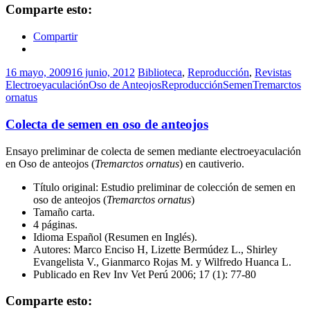
Comparte esto:
Compartir
16 mayo, 2009
16 junio, 2012
Biblioteca
,
Reproducción
,
Revistas
Electroeyaculación
Oso de Anteojos
Reproducción
Semen
Tremarctos
ornatus
Colecta de semen en oso de anteojos
Ensayo preliminar de colecta de semen mediante electroeyaculación
en Oso de anteojos (
Tremarctos ornatus
) en cautiverio.
Título original: Estudio preliminar de colección de semen en
oso de anteojos (
Tremarctos ornatus
)
Tamaño carta.
4 páginas.
Idioma Español (Resumen en Inglés).
Autores: Marco Enciso H, Lizette Bermúdez L., Shirley
Evangelista V., Gianmarco Rojas M. y Wilfredo Huanca L.
Publicado en Rev Inv Vet Perú 2006; 17 (1): 77-80
Comparte esto: