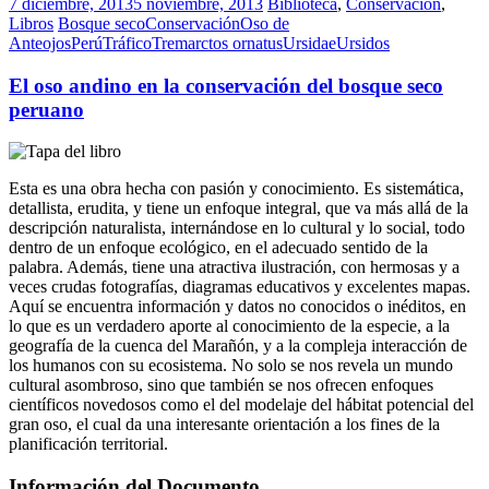
7 diciembre, 2013
5 noviembre, 2013
Biblioteca
,
Conservación
,
Libros
Bosque seco
Conservación
Oso de
Anteojos
Perú
Tráfico
Tremarctos ornatus
Ursidae
Ursidos
El oso andino en la conservación del bosque seco
peruano
Esta es una obra hecha con pasión y conocimiento. Es sistemática,
detallista, erudita, y tiene un enfoque integral, que va más allá de la
descripción naturalista, internándose en lo cultural y lo social, todo
dentro de un enfoque ecológico, en el adecuado sentido de la
palabra. Además, tiene una atractiva ilustración, con hermosas y a
veces crudas fotografías, diagramas educativos y excelentes mapas.
Aquí se encuentra información y datos no conocidos o inéditos, en
lo que es un verdadero aporte al conocimiento de la especie, a la
geografía de la cuenca del Marañón, y a la compleja interacción de
los humanos con su ecosistema. No solo se nos revela un mundo
cultural asombroso, sino que también se nos ofrecen enfoques
científicos novedosos como el del modelaje del hábitat potencial del
gran oso, el cual da una interesante orientación a los fines de la
planificación territorial.
Información del Documento