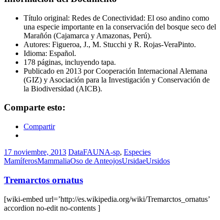
Título original: Redes de Conectividad: El oso andino como
una especie importante en la conservación del bosque seco del
Marañón (Cajamarca y Amazonas, Perú).
Autores: Figueroa, J., M. Stucchi y R. Rojas-VeraPinto.
Idioma: Español.
178 páginas, incluyendo tapa.
Publicado en 2013 por Cooperación Internacional Alemana
(GIZ) y Asociación para la Investigación y Conservación de
la Biodiversidad (AICB).
Comparte esto:
Compartir
17 noviembre, 2013
DataFAUNA-sp
,
Especies
Mamíferos
Mammalia
Oso de Anteojos
Ursidae
Ursidos
Tremarctos ornatus
[wiki-embed url=’http://es.wikipedia.org/wiki/Tremarctos_ornatus’
accordion no-edit no-contents ]