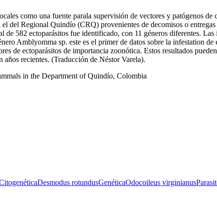
locales como una fuente parala supervisión de vectores y patógenos de 
el del Regional Quindío (CRQ) provenientes de decomisos o entregas vo
tal de 582 ectoparásitos fue identificado, con 11 géneros diferentes. Las
ero Amblyomma sp. este es el primer de datos sobre la infestation de e
es de ectoparásitos de importancia zoonótica. Estos resultados pueden
n años recientes. (Traducción de Néstor Varela).
 Mammals in the Department of Quindío, Colombia
Citogenética
Desmodus rotundus
Genética
Odocoileus virginianus
Parasi