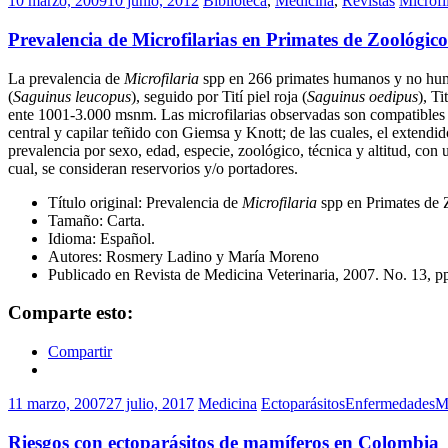
10 marzo, 2009
10 junio, 2012
Biblioteca
,
Medicina
,
Revistas
Microfi
Prevalencia de Microfilarias en Primates de Zoológi
La prevalencia de
Microfilaria
spp en 266 primates humanos y no huma
(
Saguinus leucopus
), seguido por Tití piel roja (
Saguinus oedipus
), Ti
ente 1001-3.000 msnm. Las microfilarias observadas son compatibles m
central y capilar teñido con Giemsa y Knott; de las cuales, el extendid
prevalencia por sexo, edad, especie, zoológico, técnica y altitud, con u
cual, se consideran reservorios y/o portadores.
Título original: Prevalencia de
Microfilaria
spp en Primates de
Tamaño: Carta.
Idioma: Español.
Autores: Rosmery Ladino y María Moreno
Publicado en Revista de Medicina Veterinaria, 2007. No. 13, pp
Comparte esto:
Compartir
11 marzo, 2007
27 julio, 2017
Medicina
Ectoparásitos
Enfermedades
M
Riesgos con ectoparásitos de mamíferos en Colombia