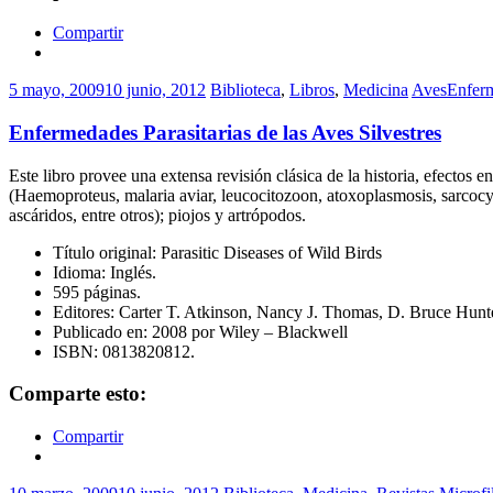
Compartir
5 mayo, 2009
10 junio, 2012
Biblioteca
,
Libros
,
Medicina
Aves
Enfer
Enfermedades Parasitarias de las Aves Silvestres
Este libro provee una extensa revisión clásica de la historia, efectos 
(Haemoproteus, malaria aviar, leucocitozoon, atoxoplasmosis, sarcocys
ascáridos, entre otros); piojos y artrópodos.
Título original: Parasitic Diseases of Wild Birds
Idioma: Inglés.
595 páginas.
Editores: Carter T. Atkinson, Nancy J. Thomas, D. Bruce Hunte
Publicado en: 2008 por Wiley – Blackwell
ISBN: 0813820812.
Comparte esto:
Compartir