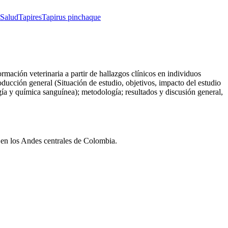
Salud
Tapires
Tapirus pinchaque
rmación veterinaria a partir de hallazgos clínicos en individuos
ucción general (Situación de estudio, objetivos, impacto del estudio
ogía y química sanguínea); metodología; resultados y discusión general,
a en los Andes centrales de Colombia.