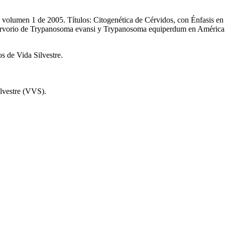
1, volumen 1 de 2005. Títulos: Citogenética de Cérvidos, con Énfasis 
ervorio de Trypanosoma evansi y Trypanosoma equiperdum en América L
os de Vida Silvestre.
ilvestre (VVS).