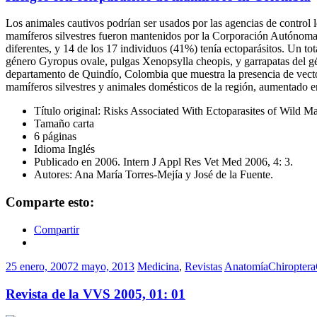
Los animales cautivos podrían ser usados por las agencias de control 
mamíferos silvestres fueron mantenidos por la Corporación Autónoma 
diferentes, y 14 de los 17 individuos (41%) tenía ectoparásitos. Un to
género Gyropus ovale, pulgas Xenopsylla cheopis, y garrapatas del gén
departamento de Quindío, Colombia que muestra la presencia de vector
mamíferos silvestres y animales domésticos de la región, aumentado e
Título original: Risks Associated With Ectoparasites of Wild
Tamaño carta
6 páginas
Idioma Inglés
Publicado en 2006. Intern J Appl Res Vet Med 2006, 4: 3.
Autores: Ana María Torres-Mejía y José de la Fuente.
Comparte esto:
Compartir
25 enero, 2007
2 mayo, 2013
Medicina
,
Revistas
Anatomía
Chiroptera
Revista de la VVS 2005, 01: 01