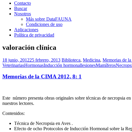
Contacto
Buscar
Nosotros
Más sobre DataFAUNA
Condiciones de uso
Aplicaciones
Política de privacidad
valoración clínica
18 junio, 2012
25 febrero, 2013
Biblioteca
,
Medicina
,
Memorias de l
Veterinarias
Hormonas
Inducción hormonal
lesiones
Mamíferos
Necrops
Memorias de la CIMA 2012, 8: 1
Este número presenta obras originales sobre técnicas de necropsia en 
nuestros lectores.
Contenidos:
Técnica de Necropsia en Aves .
Efecto de ocho Protocolos de Inducción Hormonal sobre la R