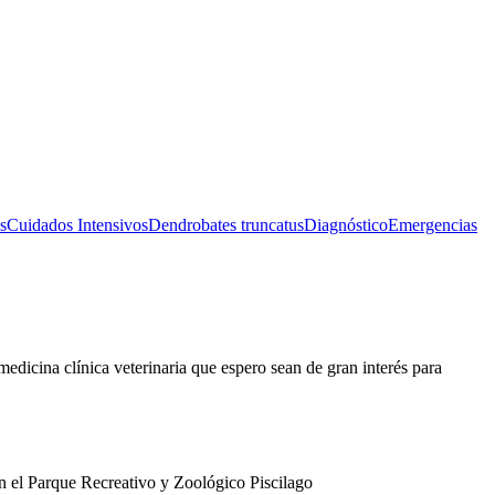
s
Cuidados Intensivos
Dendrobates truncatus
Diagnóstico
Emergencias
edicina clínica veterinaria que espero sean de gran interés para
 el Parque Recreativo y Zoológico Piscilago