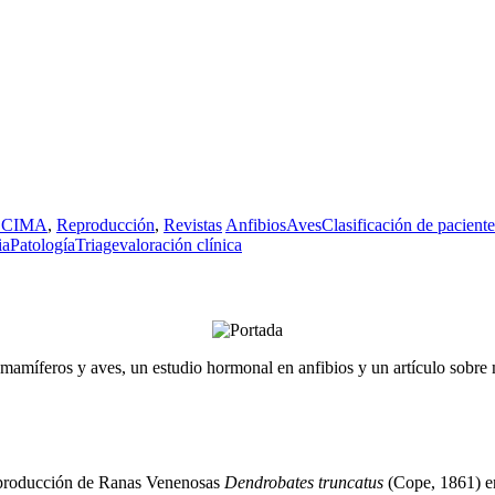
a CIMA
,
Reproducción
,
Revistas
Anfibios
Aves
Clasificación de paciente
ia
Patología
Triage
valoración clínica
mamíferos y aves, un estudio hormonal en anfibios y un artículo sobre m
eproducción de Ranas Venenosas
Dendrobates truncatus
(Cope, 1861) en