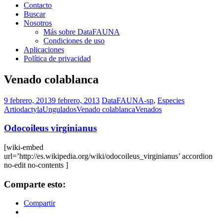
Contacto
Buscar
Nosotros
Más sobre DataFAUNA
Condiciones de uso
Aplicaciones
Política de privacidad
Venado colablanca
9 febrero, 2013
9 febrero, 2013
DataFAUNA-sp
,
Especies
Artiodactyla
Ungulados
Venado colablanca
Venados
Odocoileus virginianus
[wiki-embed
url=’http://es.wikipedia.org/wiki/odocoileus_virginianus’ accordion
no-edit no-contents ]
Comparte esto:
Compartir