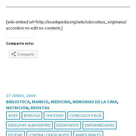
[wiki-embed url=’http://es.wikipedia.org/wiki/odocoileus_virginianus’
accordion no-edit no-contents ]
Comparte esto:
Compartir
27 JUNIO, 2009
BIBLIOTECA
,
MANEJO
,
MEDICINA
,
MEMORIAS DE LA CIMA
,
NUTRICIÓN
,
REVISTAS
AVES
BORUGA
CHUCHAS
CUNICULUS PACA
DIDELPHIS ALBIVENTRIS
EDENTADOS
ENFERMEDADES
FELIDAE
LONTRA LONGICAUDIS
MARSUPIALES