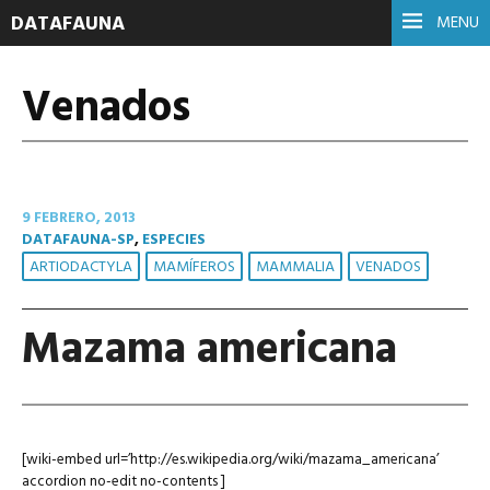
DATAFAUNA
MENU
Venados
9 FEBRERO, 2013
DATAFAUNA-SP
,
ESPECIES
ARTIODACTYLA
MAMÍFEROS
MAMMALIA
VENADOS
Mazama americana
[wiki-embed url=’http://es.wikipedia.org/wiki/mazama_americana’
accordion no-edit no-contents ]