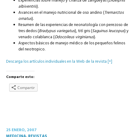
Experiencias sobre manejo y crianza de zarigüeyas (
Didelphis
albiventris
).
Avances en el manejo nutricional de oso andino (
Tremarctos
ornatus
).
Resumen de las experiencias de neonatología con perezoso de
tres dedos (
Bradypus variegatus
), tití gris (
Saguinus leucopus
) y
venado colablanca (
Odocoileus virginianus
).
Aspectos básicos de manejo médico de los pequeños felinos
del neotropico.
Descarga los artículos individuales en la Web de la revista [+]
Comparte esto:
Compartir
25 ENERO, 2007
MEDICINA
,
REVISTAS