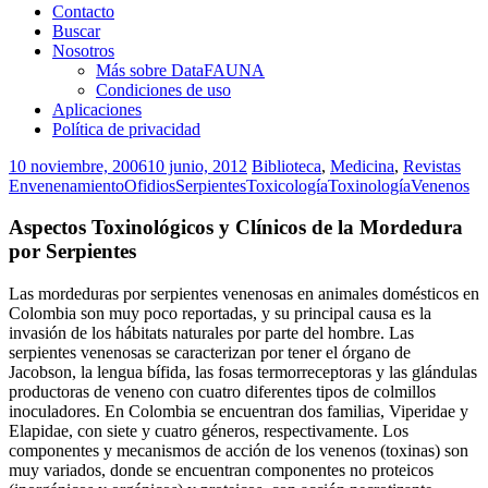
Contacto
Buscar
Nosotros
Más sobre DataFAUNA
Condiciones de uso
Aplicaciones
Política de privacidad
10 noviembre, 2006
10 junio, 2012
Biblioteca
,
Medicina
,
Revistas
Envenenamiento
Ofidios
Serpientes
Toxicología
Toxinología
Venenos
Aspectos Toxinológicos y Clínicos de la Mordedura
por Serpientes
Las mordeduras por serpientes venenosas en animales domésticos en
Colombia son muy poco reportadas, y su principal causa es la
invasión de los hábitats naturales por parte del hombre. Las
serpientes venenosas se caracterizan por tener el órgano de
Jacobson, la lengua bífida, las fosas termorreceptoras y las glándulas
productoras de veneno con cuatro diferentes tipos de colmillos
inoculadores. En Colombia se encuentran dos familias, Viperidae y
Elapidae, con siete y cuatro géneros, respectivamente. Los
componentes y mecanismos de acción de los venenos (toxinas) son
muy variados, donde se encuentran componentes no proteicos