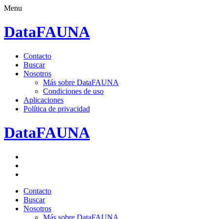
Menu
DataFAUNA
Saltar
Contacto
al
Buscar
contenido.
Nosotros
Más sobre DataFAUNA
Condiciones de uso
Aplicaciones
Política de privacidad
DataFAUNA
Facebook
Twitter
Google+
Saltar
Contacto
al
Buscar
contenido.
Nosotros
Más sobre DataFAUNA