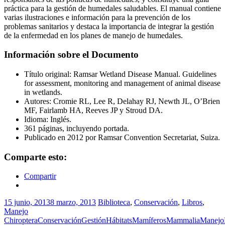
práctica para la gestión de humedales saludables. El manual contiene
varias ilustraciones e información para la prevención de los
problemas sanitarios y destaca la importancia de integrar la gestión
de la enfermedad en los planes de manejo de humedales.
Información sobre el Documento
Título original: Ramsar Wetland Disease Manual. Guidelines
for assessment, monitoring and management of animal disease
in wetlands.
Autores: Cromie RL, Lee R, Delahay RJ, Newth JL, O’Brien
MF, Fairlamb HA, Reeves JP y Stroud DA.
Idioma: Inglés.
361 páginas, incluyendo portada.
Publicado en 2012 por Ramsar Convention Secretariat, Suiza.
Comparte esto:
Compartir
15 junio, 2013
8 marzo, 2013
Biblioteca
,
Conservación
,
Libros
,
Manejo
Chiroptera
Conservación
Gestión
Hábitats
Mamíferos
Mammalia
Manejo