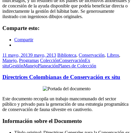
murciélagos,
y
un resumen de
los planes de incentivos
ambientales y
de
concesión de la ayuda
disponible que podría
beneficiar directa o
indirectamente
la gestión del hábitat
bate.
Se
generosamente
ilustrado con
ingeniosos
dibujos originales.
Comparte esto:
Compartir
11 mayo, 2013
9 mayo, 2013
Biblioteca
,
Conservación
,
Libros
,
Manejo
,
Programas
Colección
Conservación
Ex
situ
Gestión
Manejo
Planeación
Planes de Colección
Directrices Colombianas de Conservación ex situ
Este documento recopila un trabajo mancomunado del sector
público y privado para la generación de una estrategia programática
de conservación de fauna silvestre en cautiverio.
Información sobre el Documento
Título original: Directrices Generales para la Conservación
ex