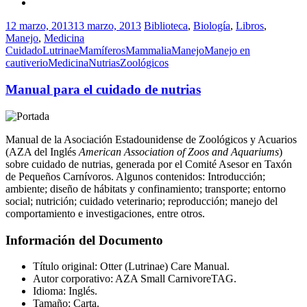
12 marzo, 2013
13 marzo, 2013
Biblioteca
,
Biología
,
Libros
,
Manejo
,
Medicina
Cuidado
Lutrinae
Mamíferos
Mammalia
Manejo
Manejo en
cautiverio
Medicina
Nutrias
Zoológicos
Manual para el cuidado de nutrias
Manual de la Asociación Estadounidense de Zoológicos y Acuarios
(AZA del Inglés
American Association of Zoos and Aquariums
)
sobre cuidado de nutrias, generada por el Comité Asesor en Taxón
de Pequeños Carnívoros. Algunos contenidos: Introducción;
ambiente; diseño de hábitats y confinamiento; transporte; entorno
social; nutrición; cuidado veterinario; reproducción; manejo del
comportamiento e investigaciones, entre otros.
Información del Documento
Título original: Otter (Lutrinae) Care Manual.
Autor corporativo: AZA Small CarnivoreTAG.
Idioma: Inglés.
Tamaño: Carta.