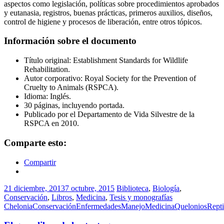
aspectos como legislación, políticas sobre procedimientos aprobados
y eutanasia, registros, buenas prácticas, primeros auxilios, diseños,
control de higiene y procesos de liberación, entre otros tópicos.
Información sobre el documento
Título original: Establishment Standards for Wildlife
Rehabilitation.
Autor corporativo: Royal Society for the Prevention of
Cruelty to Animals (RSPCA).
Idioma: Inglés.
30 páginas, incluyendo portada.
Publicado por el Departamento de Vida Silvestre de la
RSPCA en 2010.
Comparte esto:
Compartir
21 diciembre, 2013
7 octubre, 2015
Biblioteca
,
Biología
,
Conservación
,
Libros
,
Medicina
,
Tesis y monografías
Chelonia
Conservación
Enfermedades
Manejo
Medicina
Quelonios
Repti