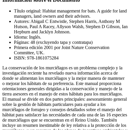
Título original: Habitat management for bats. A guide for land
managers, land owners and their advisors.
Autores: Abigail C Entwistle, Stephen Harris, Anthony M
Hutson, Paul A Racey, Allyson Walsh, Stephen D Gibson, Ian
Hepburn and Jacklyn Johnson.
Idioma: Inglés.
Páginas: 48 (excluyendo tapa y contratapa)
Primera edición 2001 por Joint Nature Conservation
Committee, UK.
ISBN: 978-1861075284
La conservación de
los murciélagos
es un problema complejo
y la
investigación reciente
ha revelado
nueva información acerca de
donde se alimentan los
murciélagos y
la mejor manera de
mantener
o mejorar los
hábitats
de su preferencia.
Este manual
proporciona
orientaciones generales
dirigidas a
la conservación y
manejo de la
tierra
asesores
en el manejo de
estos hábitats
para los murciélagos.
El manual
se divide en
dos
partes principales:
asesoramiento general
sobre la
gestión de
hábitats particulares
para ayudar a los
murciélagos
de forrajeo
y consejos
detallados
sobre
el manejo del
hábitat
para satisfacer las
necesidades de
cada una de las
16 especies
de murciélagos
que se encuentran en
el Reino Unido.
También
incluye un
resumen
inestimable de
ley relativa a
la protección de
los