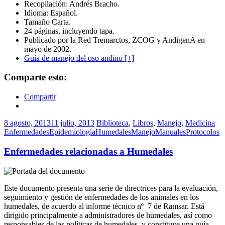
Recopilación: Andrés Bracho.
Idioma: Español.
Tamaño Carta.
24 páginas, incluyendo tapa.
Publicado por la Red Tremarctos, ZCOG y AndigenA en
mayo de 2002.
Guía de manejo del oso andino [+]
Comparte esto:
Compartir
8 agosto, 2013
11 julio, 2013
Biblioteca
,
Libros
,
Manejo
,
Medicina
Enfermedades
Epidemiología
Humedales
Manejo
Manuales
Protocolos
Enfermedades relacionadas a Humedales
Este documento presenta una serie de directrices para la evaluación,
seguimiento y gestión de enfermedades de los animales en los
humedales, de acuerdo al informe técnico nº 7 de Ramsar. Está
dirigido principalmente a administradores de humedales, así como
responsables de las políticas de humedales, y constituye una guía