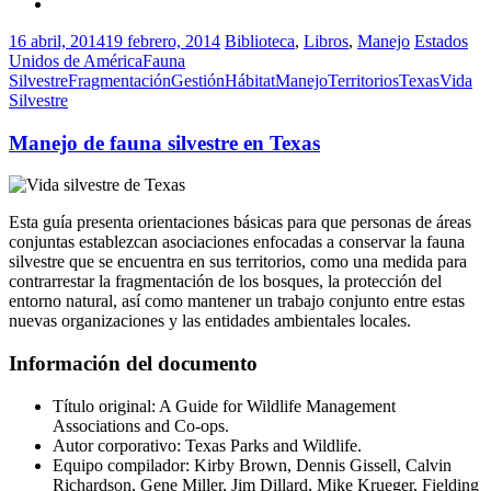
16 abril, 2014
19 febrero, 2014
Biblioteca
,
Libros
,
Manejo
Estados
Unidos de América
Fauna
Silvestre
Fragmentación
Gestión
Hábitat
Manejo
Territorios
Texas
Vida
Silvestre
Manejo de fauna silvestre en Texas
Esta guía presenta orientaciones básicas para que personas de áreas
conjuntas establezcan asociaciones enfocadas a conservar la fauna
silvestre que se encuentra en sus territorios, como una medida para
contrarrestar la fragmentación de los bosques, la protección del
entorno natural, así como mantener un trabajo conjunto entre estas
nuevas organizaciones y las entidades ambientales locales.
Información del documento
Título original: A Guide for Wildlife Management
Associations and Co-ops.
Autor corporativo: Texas Parks and Wildlife.
Equipo compilador: Kirby Brown, Dennis Gissell, Calvin
Richardson, Gene Miller, Jim Dillard, Mike Krueger, Fielding