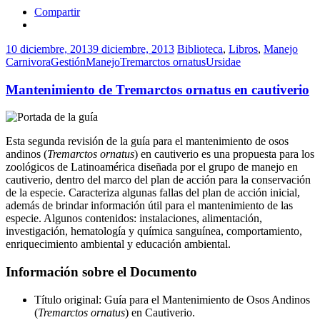
Compartir
10 diciembre, 2013
9 diciembre, 2013
Biblioteca
,
Libros
,
Manejo
Carnivora
Gestión
Manejo
Tremarctos ornatus
Ursidae
Mantenimiento de Tremarctos ornatus en cautiverio
Esta segunda revisión de la guía para el mantenimiento de osos
andinos (
Tremarctos ornatus
) en cautiverio es una propuesta para los
zoológicos de Latinoamérica diseñada por el grupo de manejo en
cautiverio, dentro del marco del plan de acción para la conservación
de la especie. Caracteriza algunas fallas del plan de acción inicial,
además de brindar información útil para el mantenimiento de las
especie. Algunos contenidos: instalaciones, alimentación,
investigación, hematología y química sanguínea, comportamiento,
enriquecimiento ambiental y educación ambiental.
Información sobre el Documento
Título original: Guía para el Mantenimiento de Osos Andinos
(
Tremarctos ornatus
) en Cautiverio.