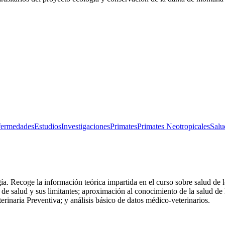
fermedades
Estudios
Investigaciones
Primates
Primates Neotropicales
Salu
a. Recoge la información teórica impartida en el curso sobre salud de l
o de salud y sus limitantes; aproximación al conocimiento de la salud de
rinaria Preventiva; y análisis básico de datos médico-veterinarios.