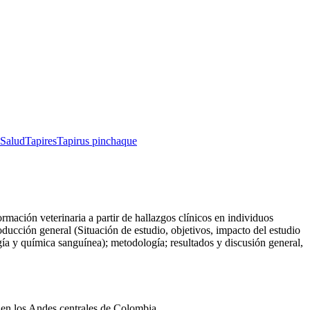
Salud
Tapires
Tapirus pinchaque
rmación veterinaria a partir de hallazgos clínicos en individuos
ucción general (Situación de estudio, objetivos, impacto del estudio
ogía y química sanguínea); metodología; resultados y discusión general,
a en los Andes centrales de Colombia.