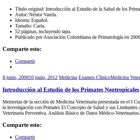
Título original: Introducción al Estudio de la Salud de los Pri
Autor: Néstor Varela.
Idioma: Español.
Tamaño: Carta.
52 páginas, incluyendo tapa.
Publicado por Asociación Colombiana de Primatología en 2006
Comparte esto:
Compartir
8 junio, 2008
10 junio, 2012
Medicina
Examen Clínico
Medicina Veter
Introducción al Estudio de los Primates Neotropicales
Memorias de la sección de Medicina Veterinaria presentada en el I Cur
la Investigación con Primates El Concepto de Salud y sus Limitantes
Veterinaria Preventiva. Análisis Básico de Datos Médico-Veterinarios.
Comparte esto:
Compartir