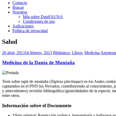
Contacto
Buscar
Nosotros
Más sobre DataFAUNA
Condiciones de uso
Aplicaciones
Política de privacidad
Salud
26 abril, 2013
16 febrero, 2013
Biblioteca
,
Libros
,
Medicina
Anestesi
Medicina de la Danta de Montaña
Tesis sobre tapir de montaña (
Tapirus pinchaque
) en los Andes centra
capturados en el PNN los Nevados, contribuyendo al conocimiento, pro
y antecedentes); revisión bibliográfica (generalidades de la especie, 
entre otros.
Información sobre el Documento
Título original: Restricción química, hematología y hallazgos p