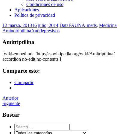
Condiciones de uso
Aplicaciones
Política de privacidad
12 marzo, 2013
16 julio, 2014
DataFAUNA-meds
,
Medicina
Aminotriptilina
Antidepresivos
Amitriptilina
[wiki-embed url=’http://es.wikipedia.org/wiki/Amitriptilina’
accordion no-edit no-contents ]
Comparte esto:
Compartir
Navegador
Anterior
Siguiente
de
artículos
Buscar