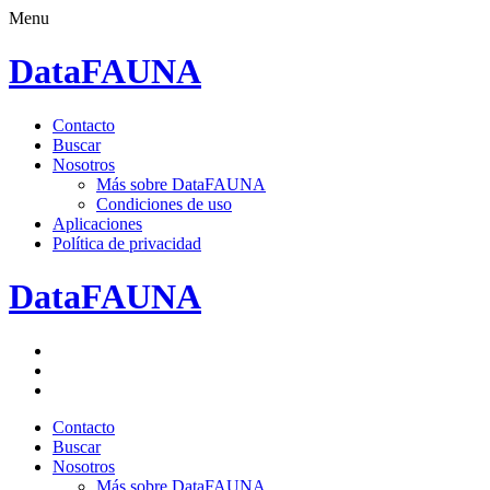
Menu
DataFAUNA
Saltar
Contacto
al
Buscar
contenido.
Nosotros
Más sobre DataFAUNA
Condiciones de uso
Aplicaciones
Política de privacidad
DataFAUNA
Facebook
Twitter
Google+
Saltar
Contacto
al
Buscar
contenido.
Nosotros
Más sobre DataFAUNA