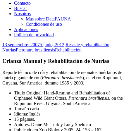
Contacto
Buscar
Nosotros
Más sobre DataFAUNA
Condiciones de uso
Aplicaciones
Política de privacidad
13 septiembre, 2007
5 junio, 2012
Rescate y rehabilitación
Nutrias
Pteronura brasiliensis
Rehabilitación
Crianza Manual y Rehabilitación de Nutrias
Reporte técnico de cría y rehabilitación de neonatos huérfanos de
nutria gigante de río (
Pteronura brasiliensis
), en el río Rupununi,
Guyana, Sur America, durante 1985 y 2003.
Título Original: Hand-Rearing and Rehabilitation of
Orphaned Wild Giant Otters,
Pteronura brasiliensis
, on the
Rupununi River, Guyana, South America.
Tamaño carta.
Idioma: Inglés
15 páginas.
Autores: Diane Mc Turk y Lucy Spelman
Publicado en Zoo Biology 2005, 24: 153 – 167.