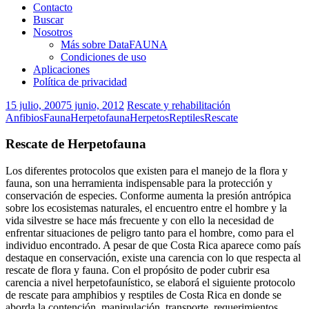
Contacto
Buscar
Nosotros
Más sobre DataFAUNA
Condiciones de uso
Aplicaciones
Política de privacidad
15 julio, 2007
5 junio, 2012
Rescate y rehabilitación
Anfibios
Fauna
Herpetofauna
Herpetos
Reptiles
Rescate
Rescate de Herpetofauna
Los diferentes protocolos que existen para el manejo de la flora y
fauna, son una herramienta indispensable para la protección y
conservación de especies. Conforme aumenta la presión antrópica
sobre los ecosistemas naturales, el encuentro entre el hombre y la
vida silvestre se hace más frecuente y con ello la necesidad de
enfrentar situaciones de peligro tanto para el hombre, como para el
individuo encontrado. A pesar de que Costa Rica aparece como país
destaque en conservación, existe una carencia con lo que respecta al
rescate de flora y fauna. Con el propósito de poder cubrir esa
carencia a nivel herpetofaunístico, se elaborá el siguiente protocolo
de rescate para amphibios y resptiles de Costa Rica en donde se
aborda la contención, manipulación, transporte, requerimientos