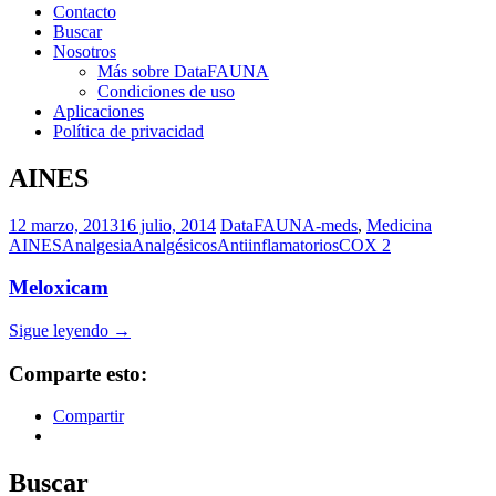
Contacto
Buscar
Nosotros
Más sobre DataFAUNA
Condiciones de uso
Aplicaciones
Política de privacidad
AINES
12 marzo, 2013
16 julio, 2014
DataFAUNA-meds
,
Medicina
AINES
Analgesia
Analgésicos
Antiinflamatorios
COX 2
Meloxicam
Sigue leyendo
→
Comparte esto:
Compartir
Buscar