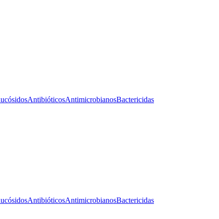
ucósidos
Antibióticos
Antimicrobianos
Bactericidas
ucósidos
Antibióticos
Antimicrobianos
Bactericidas