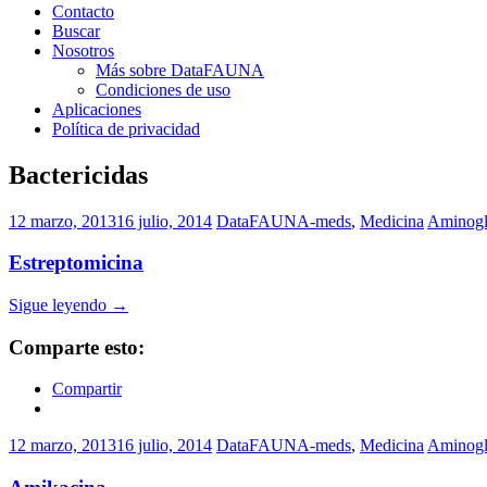
Contacto
Buscar
Nosotros
Más sobre DataFAUNA
Condiciones de uso
Aplicaciones
Política de privacidad
Bactericidas
12 marzo, 2013
16 julio, 2014
DataFAUNA-meds
,
Medicina
Aminogl
Estreptomicina
Sigue leyendo
→
Comparte esto:
Compartir
12 marzo, 2013
16 julio, 2014
DataFAUNA-meds
,
Medicina
Aminogl