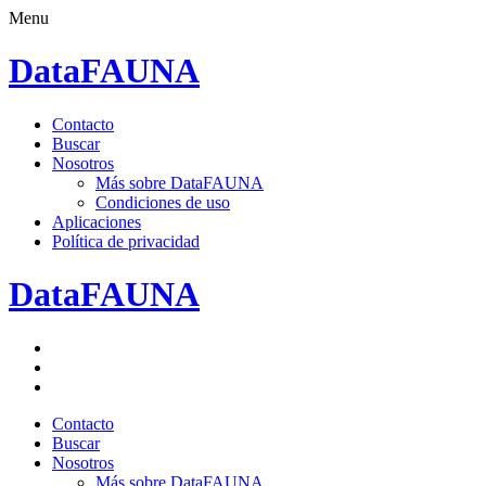
Menu
DataFAUNA
Saltar
Contacto
al
Buscar
contenido.
Nosotros
Más sobre DataFAUNA
Condiciones de uso
Aplicaciones
Política de privacidad
DataFAUNA
Facebook
Twitter
Google+
Saltar
Contacto
al
Buscar
contenido.
Nosotros
Más sobre DataFAUNA