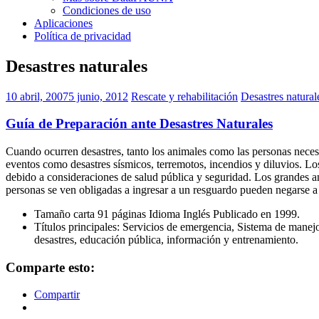
Condiciones de uso
Aplicaciones
Política de privacidad
Desastres naturales
10 abril, 2007
5 junio, 2012
Rescate y rehabilitación
Desastres natural
Guía de Preparación ante Desastres Naturales
Cuando ocurren desastres, tanto los animales como las personas necesi
eventos como desastres sísmicos, terremotos, incendios y diluvios. L
debido a consideraciones de salud pública y seguridad. Los grandes an
personas se ven obligadas a ingresar a un resguardo pueden negarse 
Tamaño carta 91 páginas Idioma Inglés Publicado en 1999.
Títulos principales: Servicios de emergencia, Sistema de manejo 
desastres, educación pública, información y entrenamiento.
Comparte esto:
Compartir