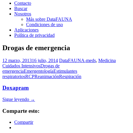
Contacto
Buscar
Nosotros
Más sobre DataFAUNA
Condiciones de uso
Aplicaciones
Política de privacidad
Drogas de emergencia
12 marzo, 2013
16 julio, 2014
DataFAUNA-meds
,
Medicina
Cuidados Intensivos
Drogas de
emergencia
Emergentología
Estimulantes
respiratorios
RCP
Reanimación
Respiración
Doxapram
Sigue leyendo
→
Comparte esto:
Compartir