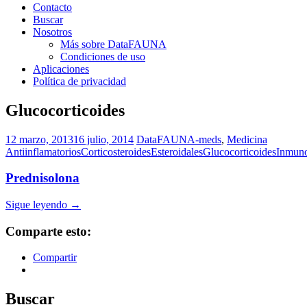
Contacto
Buscar
Nosotros
Más sobre DataFAUNA
Condiciones de uso
Aplicaciones
Política de privacidad
Glucocorticoides
12 marzo, 2013
16 julio, 2014
DataFAUNA-meds
,
Medicina
Antiinflamatorios
Corticosteroides
Esteroidales
Glucocorticoides
Inmuno
Prednisolona
Sigue leyendo
→
Comparte esto:
Compartir
Buscar