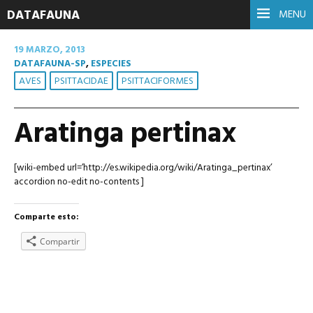
DATAFAUNA
MENU
19 MARZO, 2013
DATAFAUNA-SP
,
ESPECIES
AVES
PSITTACIDAE
PSITTACIFORMES
Aratinga pertinax
[wiki-embed url=’http://es.wikipedia.org/wiki/Aratinga_pertinax’
accordion no-edit no-contents ]
Comparte esto:
Compartir