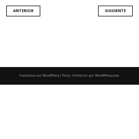
Navegador
ANTERIOR
SIGUIENTE
de
artículos
Funciona con WordPress
|
Tema: Harmonic por
WordPress.com
.