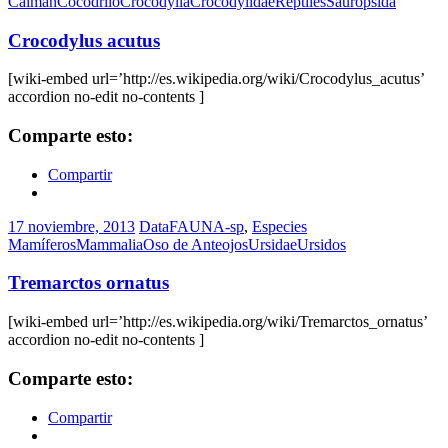
Caimán
Cocodrilo
Crocodylia
Crocodylidae
Reptiles
Sauropsida
Crocodylus acutus
[wiki-embed url=’http://es.wikipedia.org/wiki/Crocodylus_acutus’
accordion no-edit no-contents ]
Comparte esto:
Compartir
17 noviembre, 2013
DataFAUNA-sp
,
Especies
Mamíferos
Mammalia
Oso de Anteojos
Ursidae
Ursidos
Tremarctos ornatus
[wiki-embed url=’http://es.wikipedia.org/wiki/Tremarctos_ornatus’
accordion no-edit no-contents ]
Comparte esto:
Compartir