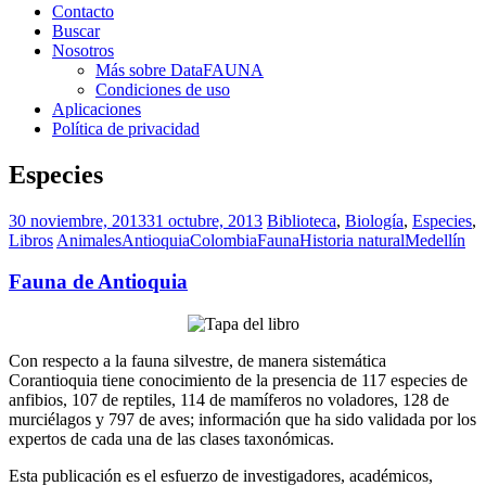
Contacto
Buscar
Nosotros
Más sobre DataFAUNA
Condiciones de uso
Aplicaciones
Política de privacidad
Especies
30 noviembre, 2013
31 octubre, 2013
Biblioteca
,
Biología
,
Especies
,
Libros
Animales
Antioquia
Colombia
Fauna
Historia natural
Medellín
Fauna de Antioquia
Con respecto a la fauna silvestre, de manera sistemática
Corantioquia tiene conocimiento de la presencia de 117 especies de
anfibios, 107 de reptiles, 114 de mamíferos no voladores, 128 de
murciélagos y 797 de aves; información que ha sido validada por los
expertos de cada una de las clases taxonómicas.
Esta publicación es el esfuerzo de investigadores, académicos,