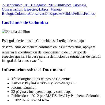
22 septiembre, 2013
14 agosto, 2013
Biblioteca
,
Biología
,
Conservación
,
Especies
,
Libros
,
Manejo
Biología
Colombia
Conservación
Especies
Felidae
Félidos
Felinos
Los felinos de Colombia
Esta guía de felinos de Colombia es
el reflejo de trabajos
desarrollados de manera constante
en los últimos años, apoya y
refuerza la construcción del conocimiento de un grupo de
especies que será la base para la definición de estrategias de gestión
integral de la conservación.
Información sobre el Documento
Título original: Los felinos de Colombia.
Autores: Payán-Garrido E y Soto-Vargas C.
Idioma: Español.
52 páginas, incluyendo tapa y contratapa.
Publicado en 2012 por MADS, IAvH y Panthera -Colombia.
ISBN: 978-958-8343-76-1