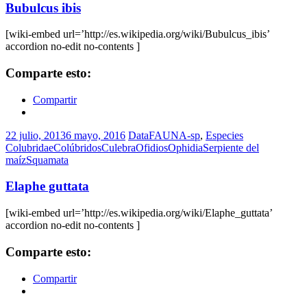
Bubulcus ibis
[wiki-embed url=’http://es.wikipedia.org/wiki/Bubulcus_ibis’
accordion no-edit no-contents ]
Comparte esto:
Compartir
22 julio, 2013
6 mayo, 2016
DataFAUNA-sp
,
Especies
Colubridae
Colúbridos
Culebra
Ofidios
Ophidia
Serpiente del
maíz
Squamata
Elaphe guttata
[wiki-embed url=’http://es.wikipedia.org/wiki/Elaphe_guttata’
accordion no-edit no-contents ]
Comparte esto:
Compartir