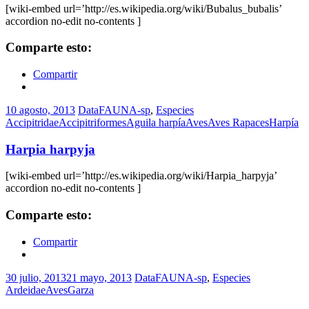
[wiki-embed url=’http://es.wikipedia.org/wiki/Bubalus_bubalis’
accordion no-edit no-contents ]
Comparte esto:
Compartir
10 agosto, 2013
DataFAUNA-sp
,
Especies
Accipitridae
Accipitriformes
Aguila harpía
Aves
Aves Rapaces
Harpía
Harpia harpyja
[wiki-embed url=’http://es.wikipedia.org/wiki/Harpia_harpyja’
accordion no-edit no-contents ]
Comparte esto:
Compartir
30 julio, 2013
21 mayo, 2013
DataFAUNA-sp
,
Especies
Ardeidae
Aves
Garza