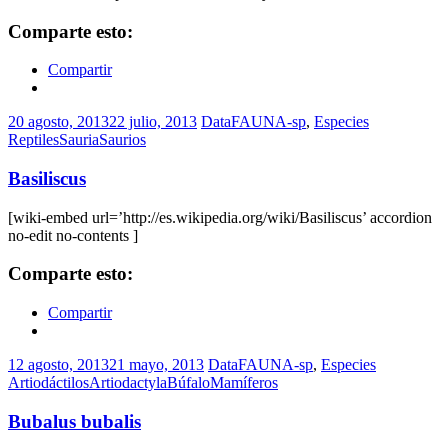
Comparte esto:
Compartir
20 agosto, 2013
22 julio, 2013
DataFAUNA-sp
,
Especies
Reptiles
Sauria
Saurios
Basiliscus
[wiki-embed url=’http://es.wikipedia.org/wiki/Basiliscus’ accordion
no-edit no-contents ]
Comparte esto:
Compartir
12 agosto, 2013
21 mayo, 2013
DataFAUNA-sp
,
Especies
Artiodáctilos
Artiodactyla
Búfalo
Mamíferos
Bubalus bubalis