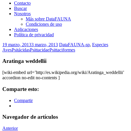
Contacto
Buscar
Nosotros
Más sobre DataFAUNA
Condiciones de uso
Aplicaciones
Política de privacidad
19 marzo, 2013
3 marzo, 2013
DataFAUNA-sp
,
Especies
Aves
Psitácidas
Psittacidae
Psittaciformes
Aratinga weddellii
[wiki-embed url=’http://es.wikipedia.org/wiki/Aratinga_weddellii’
accordion no-edit no-contents ]
Comparte esto:
Compartir
Navegador de artículos
Anterior