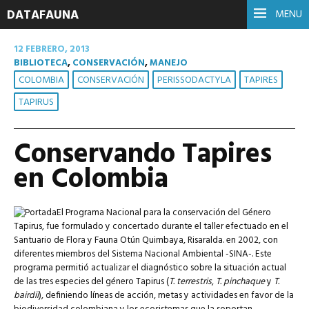
DATAFAUNA
MENU
12 FEBRERO, 2013
BIBLIOTECA
,
CONSERVACIÓN
,
MANEJO
COLOMBIA
CONSERVACIÓN
PERISSODACTYLA
TAPIRES
TAPIRUS
Conservando Tapires
en Colombia
El Programa Nacional para la conservación del Género
Tapirus, fue formulado y concertado durante el taller efectuado en el
Santuario de Flora y Fauna Otún Quimbaya, Risaralda. en 2002, con
diferentes miembros del Sistema Nacional Ambiental -SINA-. Este
programa permitió actualizar el diagnóstico sobre la situación actual
de las tres especies del género Tapirus (
T. terrestris
,
T. pinchaque
y
T.
bairdii
), definiendo líneas de acción, metas y actividades en favor de la