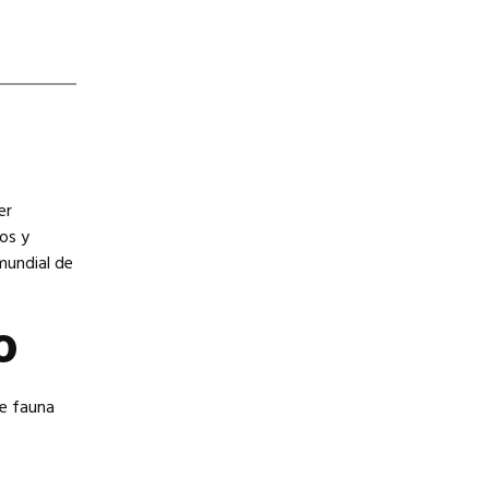
er
os y
mundial de
o
de fauna