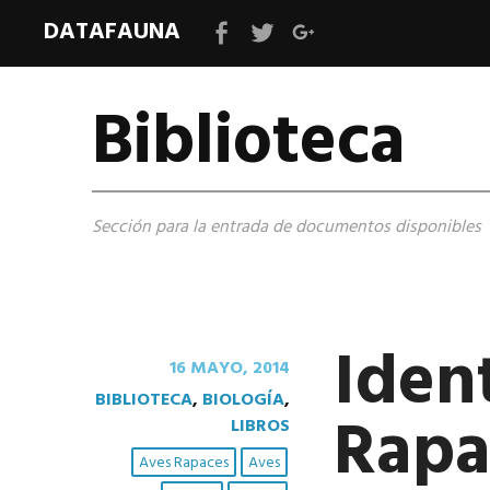
DATAFAUNA
Facebook
Twitter
Google+
Biblioteca
Sección para la entrada de documentos disponibles
Ident
16 MAYO, 2014
BIBLIOTECA
,
BIOLOGÍA
,
Rapa
LIBROS
Aves Rapaces
Aves