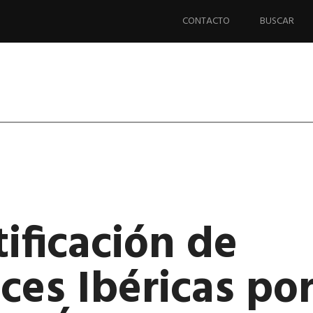
Saltar
al
CONTACTO
BUSCAR
contenido.
ificación de
ces Ibéricas po