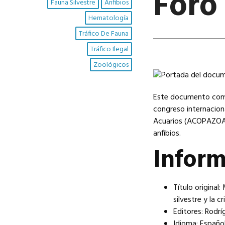
For
Fauna Silvestre
Anfibios
Hematología
Tráfico De Fauna
Tráfico Ilegal
Zoológicos
Este documento compi
congreso internacion
Acuarios (ACOPAZOA),
anfibios.
Infor
Título origina
silvestre y la c
Editores: Rodríg
Idioma: Español