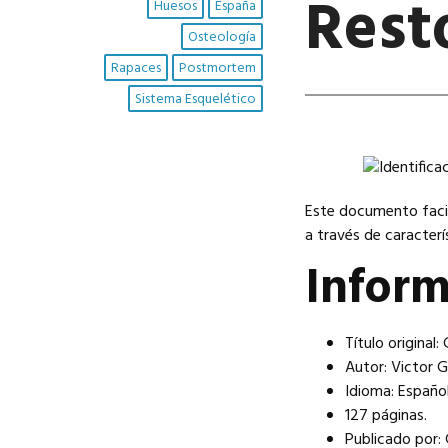
Rest
Huesos
España
Osteología
Rapaces
Postmortem
Sistema Esquelético
Este documento facil
a través de caracterí
Infor
Título original
Autor: Victor 
Idioma: Español
127 páginas.
Publicado por: 