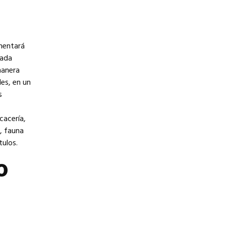
mentará
uada
manera
les, en un
s
cacería,
, fauna
tulos.
o