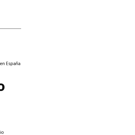
 en España
o
io