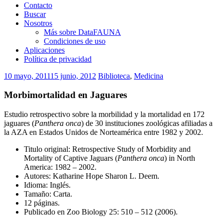
Contacto
Buscar
Nosotros
Más sobre DataFAUNA
Condiciones de uso
Aplicaciones
Política de privacidad
10 mayo, 2011
15 junio, 2012
Biblioteca
,
Medicina
Morbimortalidad en Jaguares
Estudio retrospectivo sobre la morbilidad y la mortalidad en 172
jaguares (
Panthera onca
) de 30 instituciones zoológicas afiliadas a
la AZA en Estados Unidos de Norteamérica entre 1982 y 2002.
Titulo original: Retrospective Study of Morbidity and
Mortality of Captive Jaguars (
Panthera onca
) in North
America: 1982 – 2002.
Autores: Katharine Hope Sharon L. Deem.
Idioma: Inglés.
Tamaño: Carta.
12 páginas.
Publicado en Zoo Biology 25: 510 – 512 (2006).