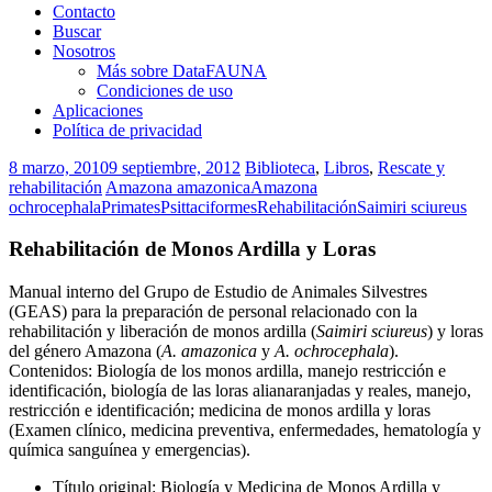
Contacto
Buscar
Nosotros
Más sobre DataFAUNA
Condiciones de uso
Aplicaciones
Política de privacidad
8 marzo, 2010
9 septiembre, 2012
Biblioteca
,
Libros
,
Rescate y
rehabilitación
Amazona amazonica
Amazona
ochrocephala
Primates
Psittaciformes
Rehabilitación
Saimiri sciureus
Rehabilitación de Monos Ardilla y Loras
Manual interno del Grupo de Estudio de Animales Silvestres
(GEAS) para la preparación de personal relacionado con la
rehabilitación y liberación de monos ardilla (
Saimiri sciureus
) y loras
del género Amazona (
A. amazonica
y
A. ochrocephala
).
Contenidos: Biología de los monos ardilla, manejo restricción e
identificación, biología de las loras alianaranjadas y reales, manejo,
restricción e identificación; medicina de monos ardilla y loras
(Examen clínico, medicina preventiva, enfermedades, hematología y
química sanguínea y emergencias).
Título original: Biología y Medicina de Monos Ardilla y