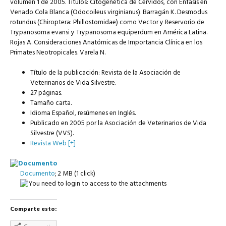
volumen 1 de 2005. Títulos: Citogenética de Cérvidos, con Énfasis en
Venado Cola Blanca (Odocoileus virginianus). Barragán K. Desmodus
rotundus (Chiroptera: Phillostomidae) como Vector y Reservorio de
Trypanosoma evansi y Trypanosoma equiperdum en América Latina.
Rojas A. Consideraciones Anatómicas de Importancia Clínica en los
Primates Neotropicales. Varela N.
Título de la publicación: Revista de la Asociación de
Veterinarios de Vida Silvestre.
27 páginas.
Tamaño carta.
Idioma Español, resúmenes en Inglés.
Publicado en 2005 por la Asociación de Veterinarios de Vida
Silvestre (VVS).
Revista Web [+]
Documento
; 2 MB (1 click)
Comparte esto: