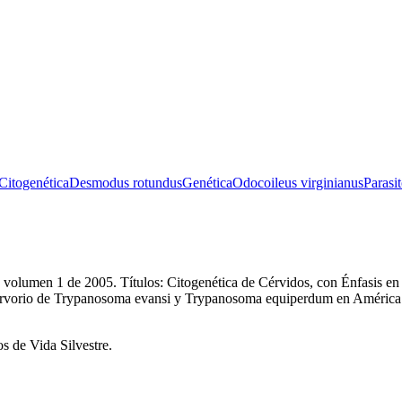
Citogenética
Desmodus rotundus
Genética
Odocoileus virginianus
Parasi
1, volumen 1 de 2005. Títulos: Citogenética de Cérvidos, con Énfasis 
ervorio de Trypanosoma evansi y Trypanosoma equiperdum en América L
os de Vida Silvestre.