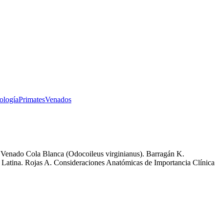
tología
Primates
Venados
en Venado Cola Blanca (Odocoileus virginianus). Barragán K.
atina. Rojas A. Consideraciones Anatómicas de Importancia Clínica