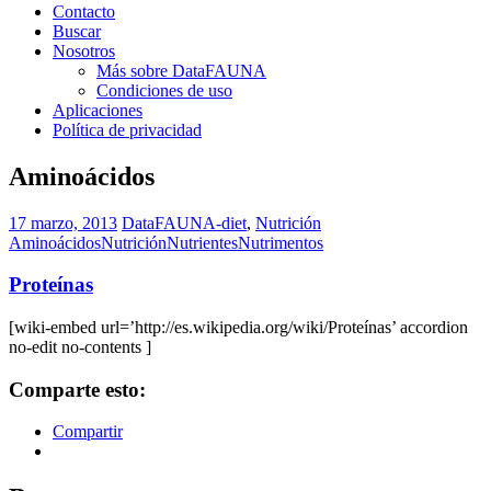
Contacto
Buscar
Nosotros
Más sobre DataFAUNA
Condiciones de uso
Aplicaciones
Política de privacidad
Aminoácidos
17 marzo, 2013
DataFAUNA-diet
,
Nutrición
Aminoácidos
Nutrición
Nutrientes
Nutrimentos
Proteínas
[wiki-embed url=’http://es.wikipedia.org/wiki/Proteínas’ accordion
no-edit no-contents ]
Comparte esto:
Compartir