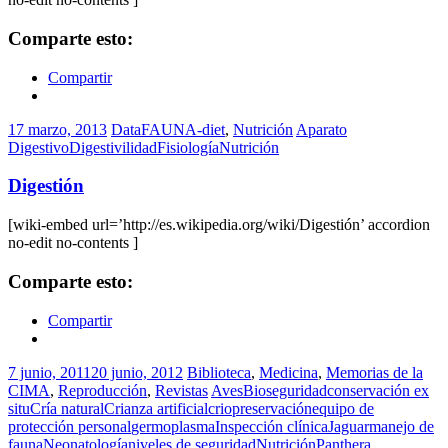
Comparte esto:
Compartir
17 marzo, 2013
DataFAUNA-diet
,
Nutrición
Aparato
Digestivo
Digestivilidad
Fisiología
Nutrición
Digestión
[wiki-embed url=’http://es.wikipedia.org/wiki/Digestión’ accordion
no-edit no-contents ]
Comparte esto:
Compartir
7 junio, 2011
20 junio, 2012
Biblioteca
,
Medicina
,
Memorias de la
CIMA
,
Reproducción
,
Revistas
Aves
Bioseguridad
conservación ex
situ
Cría natural
Crianza artificial
criopreservación
equipo de
protección personal
germoplasma
Inspección clínica
Jaguar
manejo de
fauna
Neonatología
niveles de seguridad
Nutrición
Panthera