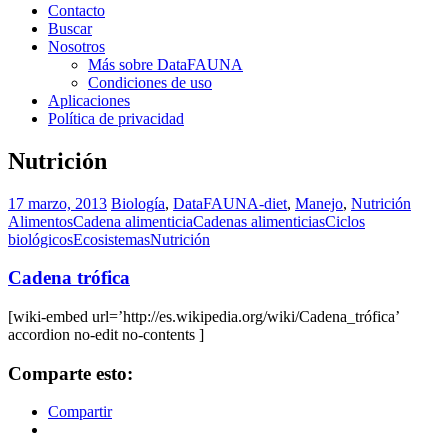
Contacto
Buscar
Nosotros
Más sobre DataFAUNA
Condiciones de uso
Aplicaciones
Política de privacidad
Nutrición
17 marzo, 2013
Biología
,
DataFAUNA-diet
,
Manejo
,
Nutrición
Alimentos
Cadena alimenticia
Cadenas alimenticias
Ciclos
biológicos
Ecosistemas
Nutrición
Cadena trófica
[wiki-embed url=’http://es.wikipedia.org/wiki/Cadena_trófica’
accordion no-edit no-contents ]
Comparte esto:
Compartir