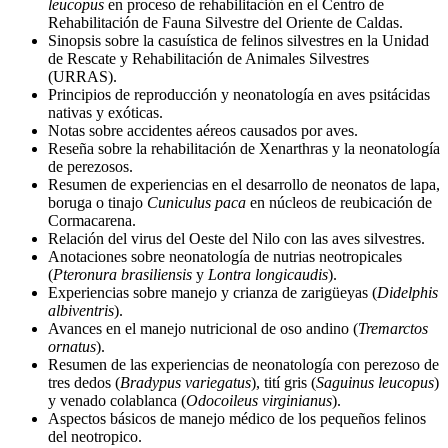
leucopus
en proceso de rehabilitación en el Centro de
Rehabilitación de Fauna Silvestre del Oriente de Caldas.
Sinopsis sobre la casuística de felinos silvestres en la Unidad
de Rescate y Rehabilitación de Animales Silvestres
(URRAS).
Principios de reproducción y neonatología en aves psitácidas
nativas y exóticas.
Notas sobre accidentes aéreos causados por aves.
Reseña sobre la rehabilitación de Xenarthras y la neonatología
de perezosos.
Resumen de experiencias en el desarrollo de neonatos de lapa,
boruga o tinajo
Cuniculus paca
en núcleos de reubicación de
Cormacarena.
Relación del virus del Oeste del Nilo con las aves silvestres.
Anotaciones sobre neonatología de nutrias neotropicales
(
Pteronura brasiliensis
y
Lontra longicaudis
).
Experiencias sobre manejo y crianza de zarigüeyas (
Didelphis
albiventris
).
Avances en el manejo nutricional de oso andino (
Tremarctos
ornatus
).
Resumen de las experiencias de neonatología con perezoso de
tres dedos (
Bradypus variegatus
), tití gris (
Saguinus leucopus
)
y venado colablanca (
Odocoileus virginianus
).
Aspectos básicos de manejo médico de los pequeños felinos
del neotropico.