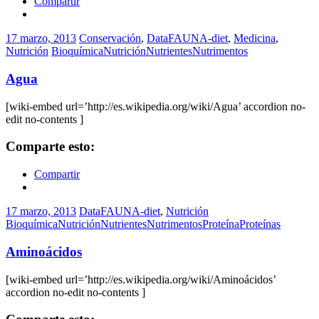
Compartir
17 marzo, 2013
Conservación
,
DataFAUNA-diet
,
Medicina
,
Nutrición
Bioquímica
Nutrición
Nutrientes
Nutrimentos
Agua
[wiki-embed url=’http://es.wikipedia.org/wiki/Agua’ accordion no-
edit no-contents ]
Comparte esto:
Compartir
17 marzo, 2013
DataFAUNA-diet
,
Nutrición
Bioquímica
Nutrición
Nutrientes
Nutrimentos
Proteína
Proteínas
Aminoácidos
[wiki-embed url=’http://es.wikipedia.org/wiki/Aminoácidos’
accordion no-edit no-contents ]