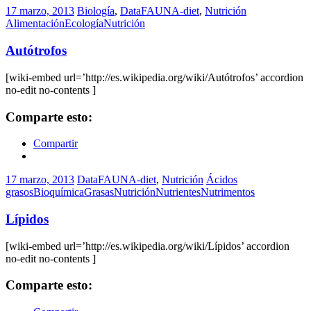
17 marzo, 2013
Biología
,
DataFAUNA-diet
,
Nutrición
Alimentación
Ecología
Nutrición
Autótrofos
[wiki-embed url=’http://es.wikipedia.org/wiki/Autótrofos’ accordion
no-edit no-contents ]
Comparte esto:
Compartir
17 marzo, 2013
DataFAUNA-diet
,
Nutrición
Ácidos
grasos
Bioquímica
Grasas
Nutrición
Nutrientes
Nutrimentos
Lípidos
[wiki-embed url=’http://es.wikipedia.org/wiki/Lípidos’ accordion
no-edit no-contents ]
Comparte esto: