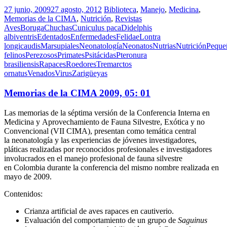
27 junio, 2009
27 agosto, 2012
Biblioteca
,
Manejo
,
Medicina
,
Memorias de la CIMA
,
Nutrición
,
Revistas
Aves
Boruga
Chuchas
Cuniculus paca
Didelphis
albiventris
Edentados
Enfermedades
Felidae
Lontra
longicaudis
Marsupiales
Neonatología
Neonatos
Nutrias
Nutrición
Peque
felinos
Perezosos
Primates
Psitácidas
Pteronura
brasiliensis
Rapaces
Roedores
Tremarctos
ornatus
Venados
Virus
Zarigüeyas
Memorias de la CIMA 2009, 05: 01
Las memorias de la séptima versión de la Conferencia Interna en
Medicina y Aprovechamiento de Fauna Silvestre, Exótica y no
Convencional (VII CIMA), presentan como temática central
la neonatología y las experiencias de jóvenes investigadores,
pláticas realizadas por reconocidos profesionales e investigadores
involucrados en el manejo profesional de fauna silvestre
en Colombia durante la conferencia del mismo nombre realizada en
mayo de 2009.
Contenidos:
Crianza artificial de aves rapaces en cautiverio.
Evaluación del comportamiento de un grupo de
Saguinus