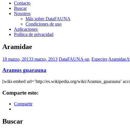
Contacto
Buscar
Nosotros
Más sobre DataFAUNA
Condiciones de uso
Aplicaciones
Política de privacidad
Aramidae
18 marzo, 2013
3 marzo, 2013
DataFAUNA-sp
,
Especies
Aramidae
A
Aramus guarauna
[wiki-embed url=’http://es.wikipedia.org/wiki/Aramus_guarauna’ acco
Comparte esto:
Compartir
Buscar