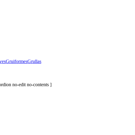
ves
Gruiformes
Grullas
rdion no-edit no-contents ]