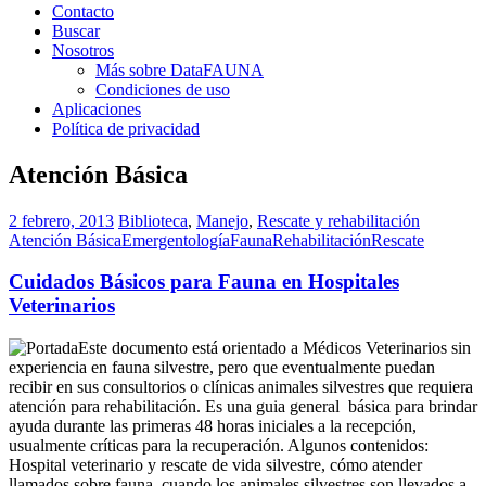
Contacto
Buscar
Nosotros
Más sobre DataFAUNA
Condiciones de uso
Aplicaciones
Política de privacidad
Atención Básica
2 febrero, 2013
Biblioteca
,
Manejo
,
Rescate y rehabilitación
Atención Básica
Emergentología
Fauna
Rehabilitación
Rescate
Cuidados Básicos para Fauna en Hospitales
Veterinarios
Este documento está orientado a Médicos Veterinarios sin
experiencia en fauna silvestre, pero que eventualmente puedan
recibir en sus consultorios o clínicas animales silvestres que requiera
atención para rehabilitación. Es una guia general básica para brindar
ayuda durante las primeras 48 horas iniciales a la recepción,
usualmente críticas para la recuperación. Algunos contenidos:
Hospital veterinario y rescate de vida silvestre, cómo atender
llamados sobre fauna, cuando los animales silvestres son llevados a