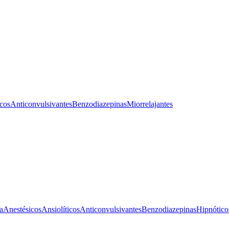
icos
Anticonvulsivantes
Benzodiazepinas
Miorrelajantes
a
Anestésicos
Ansiolíticos
Anticonvulsivantes
Benzodiazepinas
Hipnótico