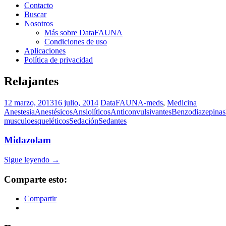
Contacto
Buscar
Nosotros
Más sobre DataFAUNA
Condiciones de uso
Aplicaciones
Política de privacidad
Relajantes
12 marzo, 2013
16 julio, 2014
DataFAUNA-meds
,
Medicina
Anestesia
Anestésicos
Ansiolíticos
Anticonvulsivantes
Benzodiazepinas
musculoesqueléticos
Sedación
Sedantes
Midazolam
Sigue leyendo
→
Comparte esto:
Compartir