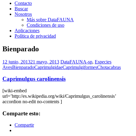
Contacto
Buscar
Nosotros
Más sobre DataFAUNA
Condiciones de uso
Aplicaciones
Política de privacidad
Bienparado
12 junio, 2013
21 mayo, 2013
DataFAUNA-sp
,
Especies
Aves
Bienparado
Caprimulgidae
Caprimulgiformes
Chotacabras
Caprimulgus carolinensis
[wiki-embed
url=’http://es.wikipedia.org/wiki/Caprimulgus_carolinensis’
accordion no-edit no-contents ]
Comparte esto:
Compartir