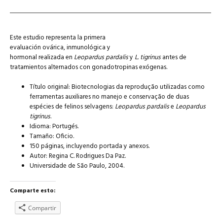
Este estudio representa la primera
evaluación ovárica, inmunológica y
hormonal realizada en
Leopardus pardalis
y
L. tigrinus
antes de
tratamientos alternados con gonadotropinas exógenas.
Título original: Biotecnologias da reprodução utilizadas como
ferramentas auxiliares no manejo e conservação de duas
espécies de felinos selvagens:
Leopardus pardalis
e
Leopardus
tigrinus
.
Idioma: Portugés.
Tamaño: Oficio.
150 páginas, incluyendo portada y anexos.
Autor: Regina C. Rodrigues Da Paz.
Universidade de São Paulo, 2004.
Comparte esto:
Compartir