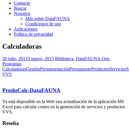
Contacto
Buscar
Nosotros
Más sobre DataFAUNA
Condiciones de uso
Aplicaciones
Política de privacidad
Calculadoras
30 julio, 2013
3 marzo, 2015
Biblioteca
,
DataFAUNA-Org
,
Programas
Calculadoras
Gestión
Presupuestación
Presupuesto
Productos
Servicios
S
VVS
ProduCalc-DataFAUNA
Ya está disponible en la Web una actualización de la aplicación MS
Excel para calcular costos en la generación de servicios y productos
VVS.
Reseña