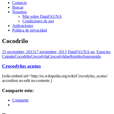
Contacto
Buscar
Nosotros
Más sobre DataFAUNA
Condiciones de uso
Aplicaciones
Política de privacidad
Cocodrilo
25 noviembre, 2013
17 noviembre, 2013
DataFAUNA-sp
,
Especies
Caimán
Cocodrilo
Crocodylia
Crocodylidae
Reptiles
Sauropsida
Crocodylus acutus
[wiki-embed url=’http://es.wikipedia.org/wiki/Crocodylus_acutus’
accordion no-edit no-contents ]
Comparte esto:
Compartir