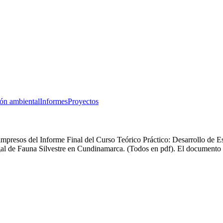
ón ambiental
Informes
Proyectos
presos del Informe Final del Curso Teórico Práctico: Desarrollo de E
egal de Fauna Silvestre en Cundinamarca. (Todos en pdf). El document