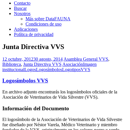
Contacto
Buscar
Nosotros
Más sobre DataFAUNA
Condiciones de uso
Aplicaciones
Política de privacidad
Junta Directiva VVS
12 octubre, 2012
30 agosto, 2014
Asamblea General VVS
,
Biblioteca
,
Junta Directiva VVS
Asociación
Imagen
institucional
Logos
Logosímbolos
Logotipos
VVS
Logosímbolos VVS
En archivo adjunto encontrarás los logosímbolos oficiales de la
Asociación de Veterinarios de Vida Silvestre (VVS).
Información del Documento
El logosímbolo de la Asociación de Veterinarios de Vida Silvestre
fue diseñado por Néstor Varela, Médico Veterinario y miembro
fundador de la
VVS
, originalmente en los colores negro y verde