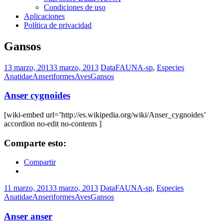
Condiciones de uso
Aplicaciones
Política de privacidad
Gansos
13 marzo, 2013
3 marzo, 2013
DataFAUNA-sp
,
Especies
Anatidae
Anseriformes
Aves
Gansos
Anser cygnoides
[wiki-embed url=’http://es.wikipedia.org/wiki/Anser_cygnoides’
accordion no-edit no-contents ]
Comparte esto:
Compartir
11 marzo, 2013
3 marzo, 2013
DataFAUNA-sp
,
Especies
Anatidae
Anseriformes
Aves
Gansos
Anser anser