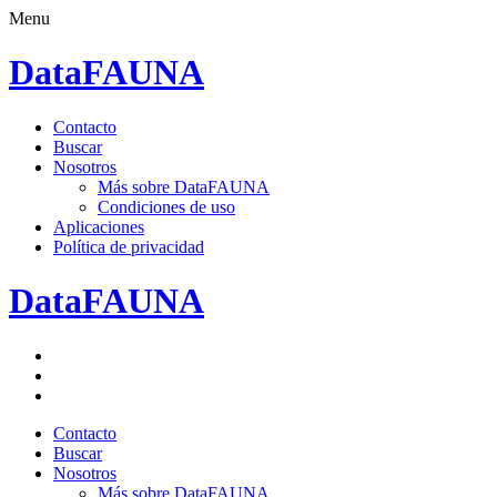
Menu
DataFAUNA
Saltar
Contacto
al
Buscar
contenido.
Nosotros
Más sobre DataFAUNA
Condiciones de uso
Aplicaciones
Política de privacidad
DataFAUNA
Facebook
Twitter
Google+
Saltar
Contacto
al
Buscar
contenido.
Nosotros
Más sobre DataFAUNA