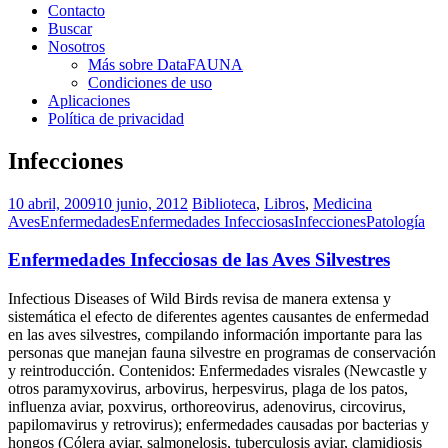
Contacto
Buscar
Nosotros
Más sobre DataFAUNA
Condiciones de uso
Aplicaciones
Política de privacidad
Infecciones
10 abril, 2009
10 junio, 2012
Biblioteca
,
Libros
,
Medicina
Aves
Enfermedades
Enfermedades Infecciosas
Infecciones
Patología
Enfermedades Infecciosas de las Aves Silvestres
Infectious Diseases of Wild Birds revisa de manera extensa y
sistemática el efecto de diferentes agentes causantes de enfermedad
en las aves silvestres, compilando información importante para las
personas que manejan fauna silvestre en programas de conservación
y reintroducción. Contenidos: Enfermedades visrales (Newcastle y
otros paramyxovirus, arbovirus, herpesvirus, plaga de los patos,
influenza aviar, poxvirus, orthoreovirus, adenovirus, circovirus,
papilomavirus y retrovirus); enfermedades causadas por bacterias y
hongos (Cólera aviar, salmonelosis, tuberculosis aviar, clamidiosis